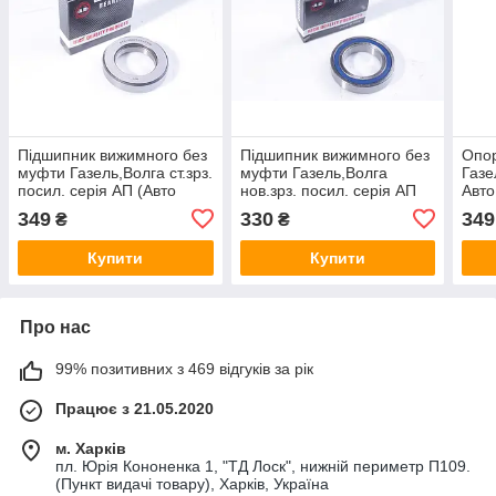
Пiдшипник вижимного без
Пiдшипник вижимного без
Опор
муфти Газель,Волга ст.зрз.
муфти Газель,Волга
Газе
посил. серiя АП (Авто
нов.зрз. посил. серiя АП
Авто
Престиж) 76-360710
(Авто Престиж) 6-986710
2202
349
330
349
₴
₴
Купити
Купити
Про нас
99% позитивних з 469 відгуків за рік
Працює з 21.05.2020
м. Харків
пл. Юрія Кононенка 1, "ТД Лоск", нижній периметр П109.
(Пункт видачі товару), Харків, Україна