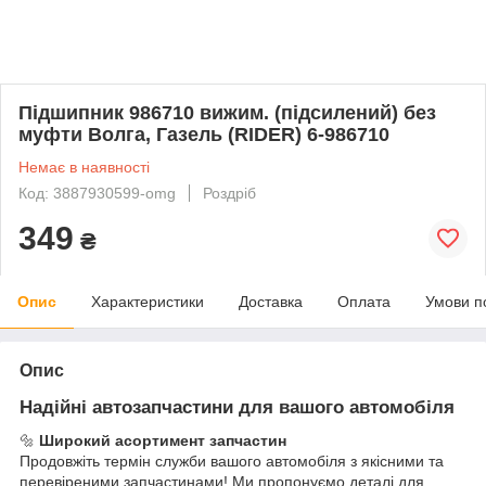
Підшипник 986710 вижим. (підсилений) без
муфти Волга, Газель (RIDER) 6-986710
Немає в наявності
Код: 3887930599-omg
Роздріб
349
₴
Опис
Характеристики
Доставка
Оплата
Умови п
Опис
Надійні автозапчастини для вашого автомобіля
🔩
Широкий асортимент запчастин
Продовжіть термін служби вашого автомобіля з якісними та
перевіреними запчастинами! Ми пропонуємо деталі для