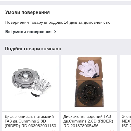
Умови повернення
Повернення товару впродовж 14 днів за домовленістю
Всі умови повернення
Подібні товари компанії
Диск зчепився. натискний
Диск зчепл. ведений ГАЗ
Зчеп
ГАЗ дв.Cummins 2.8D
дв.Cummins 2.8D (RIDER)
NEXT
(RIDER) RD.063082001150
RD.201878005456
ISF 
дис