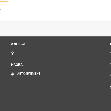
₴
пл. Юрія Кононенка 1, "ТД Лоск", нижній периметр
П109. (Пункт видачі товару), Харків, Україна
АВТО-ЕЛЕМЕНТ