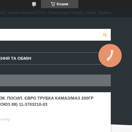
Кошик
ск", нижній периметр П109. (Пункт видачі товару), Харків, Україна
КНОПКА
ЗВ'ЯЗКУ
ННЯ ТА ОБМІН
М. ПОСИЛ. ЄВРО ТРУБКА КАМАЗ/МАЗ 200ГР
ЮЗ 88) 11-3703210-03
6-omg