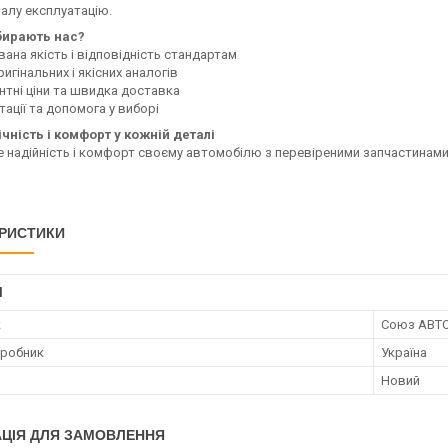
алу експлуатацію.
бирають нас?
ана якість і відповідність стандартам
ригінальних і якісних аналогів
нтні ціни та швидка доставка
ації та допомога у виборі
чність і комфорт у кожній деталі
е надійність і комфорт своєму автомобілю з перевіреними запчастинами
РИСТИКИ
І
к
Союз АВТ
иробник
Україна
Новий
ЦІЯ ДЛЯ ЗАМОВЛЕННЯ