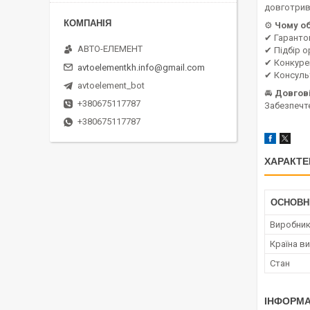
довготрив
⚙
Чому о
✔ Гарантов
АВТО-ЕЛЕМЕНТ
✔ Підбір о
✔ Конкуре
avtoelementkh.info@gmail.com
✔ Консульт
avtoelement_bot
🚘
Довгові
+380675117787
Забезпечт
+380675117787
ХАРАКТЕ
ОСНОВН
Виробни
Країна в
Стан
ІНФОРМА