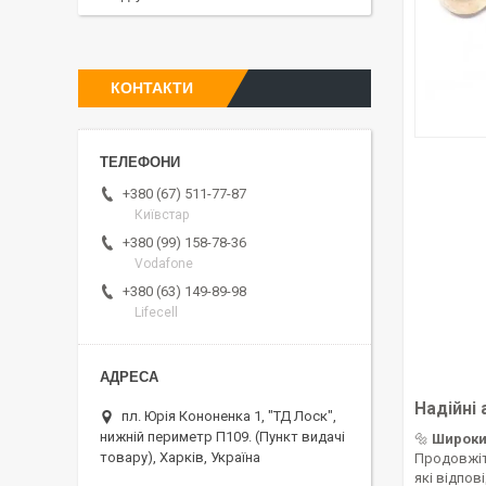
КОНТАКТИ
+380 (67) 511-77-87
Київстар
+380 (99) 158-78-36
Vodafone
+380 (63) 149-89-98
Lifecell
Надійні
пл. Юрія Кононенка 1, "ТД Лоск",
нижній периметр П109. (Пункт видачі
🔩
Широки
товару), Харків, Україна
Продовжіт
які відпов