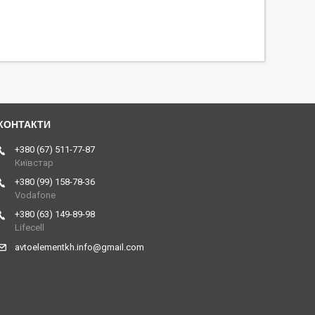
+380 (67) 511-77-87
Київстар
+380 (99) 158-78-36
Vodafone
+380 (63) 149-89-98
Lifecell
avtoelementkh.info@gmail.com