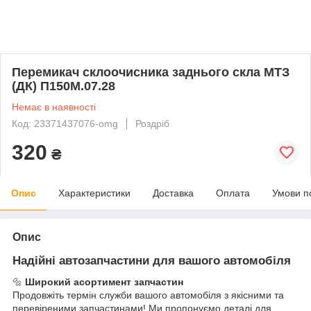
Перемикач склоочисника заднього скла МТЗ
(ДК) П150М.07.28
Немає в наявності
Код: 23371437076-omg
Роздріб
320
₴
Опис
Характеристики
Доставка
Оплата
Умови п
Опис
Надійні автозапчастини для вашого автомобіля
🔩
Широкий асортимент запчастин
Продовжіть термін служби вашого автомобіля з якісними та
перевіреними запчастинами! Ми пропонуємо деталі для