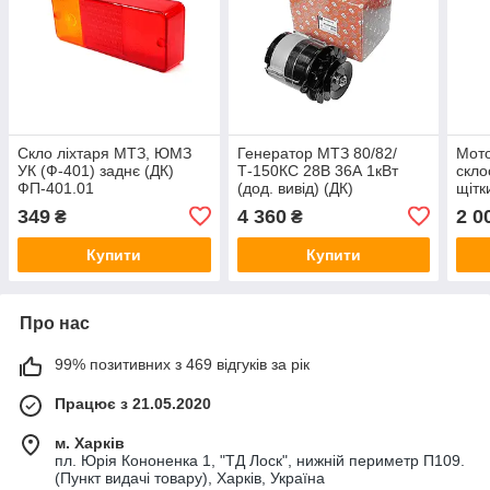
Скло ліхтаря МТЗ, ЮМЗ
Генератор МТЗ 80/82/
Мот
УК (Ф-401) заднє (ДК)
Т-150КС 28В 36А 1кВт
скло
ФП-401.01
(дод. вивід) (ДК)
щітк
Г994.3701-1
СЛ2
349
4 360
2 0
₴
₴
Купити
Купити
Про нас
99% позитивних з 469 відгуків за рік
Працює з 21.05.2020
м. Харків
пл. Юрія Кононенка 1, "ТД Лоск", нижній периметр П109.
(Пункт видачі товару), Харків, Україна