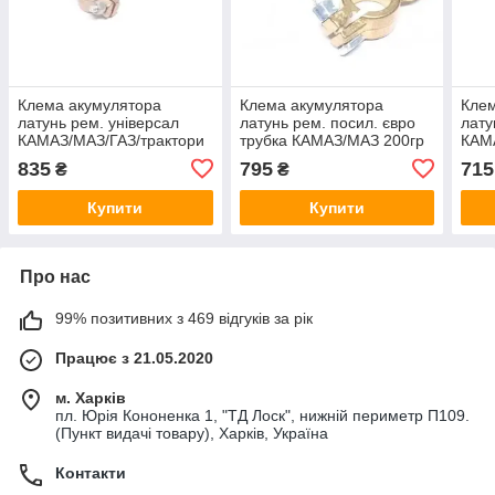
Клема акумулятора
Клема акумулятора
Клем
латунь рем. універсал
латунь рем. посил. євро
лату
КАМАЗ/МАЗ/ГАЗ/трактори
трубка КАМАЗ/МАЗ 200гр
КАМ
240гр болт.затиск D=12
перетин 25 компл.2шт
АВТ
835
795
715
₴
₴
компл.2шт (АВТО-СОЮЗ
(АВТО-СОЮЗ 88) 11-
370
88) 11-3703210-17
3703210-03
Купити
Купити
Про нас
99% позитивних з 469 відгуків за рік
Працює з 21.05.2020
м. Харків
пл. Юрія Кононенка 1, "ТД Лоск", нижній периметр П109.
(Пункт видачі товару), Харків, Україна
Контакти