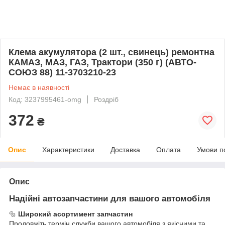
Клема акумулятора (2 шт., свинець) ремонтна
КАМАЗ, МАЗ, ГАЗ, Трактори (350 г) (АВТО-
СОЮЗ 88) 11-3703210-23
Немає в наявності
Код: 3237995461-omg
Роздріб
372
₴
Опис
Характеристики
Доставка
Оплата
Умови п
Опис
Надійні автозапчастини для вашого автомобіля
🔩
Широкий асортимент запчастин
Продовжіть термін служби вашого автомобіля з якісними та