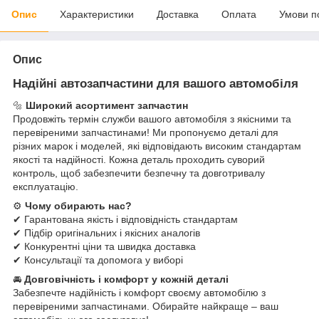
Опис
Характеристики
Доставка
Оплата
Умови п
Опис
Надійні автозапчастини для вашого автомобіля
🔩
Широкий асортимент запчастин
Продовжіть термін служби вашого автомобіля з якісними та
перевіреними запчастинами! Ми пропонуємо деталі для
різних марок і моделей, які відповідають високим стандартам
якості та надійності. Кожна деталь проходить суворий
контроль, щоб забезпечити безпечну та довготривалу
експлуатацію.
⚙
Чому обирають нас?
✔ Гарантована якість і відповідність стандартам
✔ Підбір оригінальних і якісних аналогів
✔ Конкурентні ціни та швидка доставка
✔ Консультації та допомога у виборі
🚘
Довговічність і комфорт у кожній деталі
Забезпечте надійність і комфорт своєму автомобілю з
перевіреними запчастинами. Обирайте найкраще – ваш