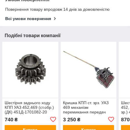
Повернення товару впродовж 14 днів за домовленістю
Всі умови повернення
Подібні товари компанії
Шестірня заднього ходу
Кришка КПП ст. зрз. УАЗ
Шест
КПП УАЗ 452,469 (ст.обр.)
469 механізм
452, 
(ДК) 451Д-1701082-20
перемикання передач
зр.)
реставрація Україна 469-
740
3 250
870
₴
₴
1702010-30
Купити
Купити