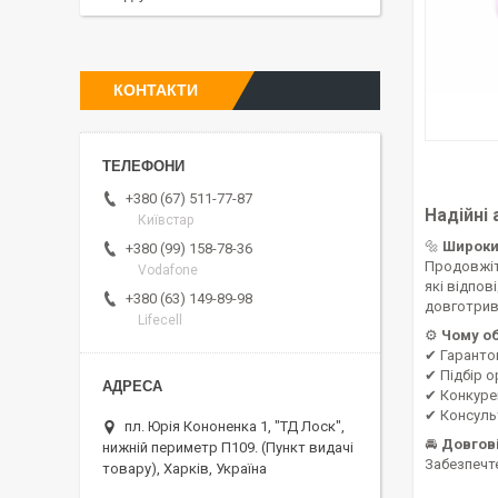
КОНТАКТИ
+380 (67) 511-77-87
Надійні
Київстар
🔩
Широки
+380 (99) 158-78-36
Продовжіт
Vodafone
які відпов
+380 (63) 149-89-98
довготрив
Lifecell
⚙
Чому о
✔ Гарантов
✔ Підбір о
✔ Конкуре
✔ Консульт
пл. Юрія Кононенка 1, "ТД Лоск",
🚘
Довгові
нижній периметр П109. (Пункт видачі
Забезпечт
товару), Харків, Україна