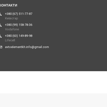
+380 (67) 511-77-87
Київстар
+380 (99) 158-78-36
Vodafone
+380 (63) 149-89-98
Lifecell
avtoelementkh.info@gmail.com