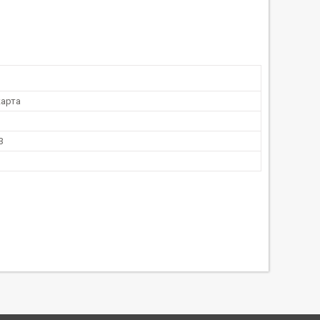
арта
3