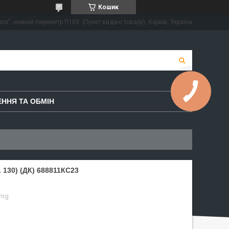
Кошик
ск", нижній периметр П109. (Пункт видачі товару), Харків, Україна
ННЯ ТА ОБМІН
130) (ДК) 688811КС23
omg