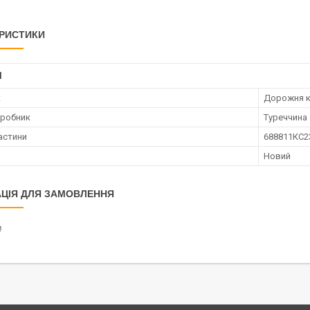
РИСТИКИ
І
к
Дорожня к
иробник
Туреччина
астини
688811КС2
Новий
ЦІЯ ДЛЯ ЗАМОВЛЕННЯ
₴