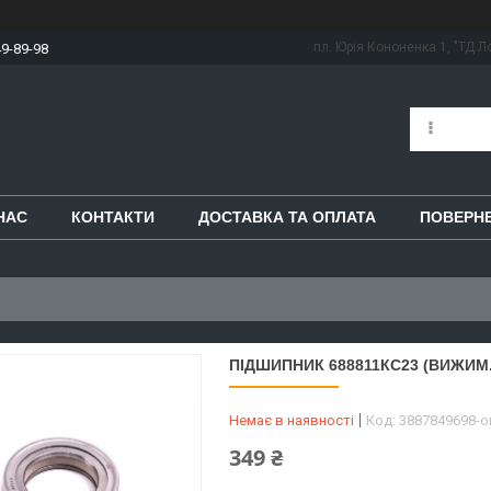
пл. Юрія Кононенка 1, "ТД Ло
49-89-98
НАС
КОНТАКТИ
ДОСТАВКА ТА ОПЛАТА
ПОВЕРНЕ
ПІДШИПНИК 688811КС23 (ВИЖИМ. 
Немає в наявності
Код:
3887849698-
349 ₴