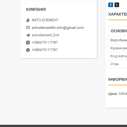
ХАРАКТЕ
АВТО-ЕЛЕМЕНТ
avtoelementkh.info@gmail.com
ОСНОВН
avtoelement_bot
Виробни
+380675117787
Країна в
+380675117787
Код запч
Стан
ІНФОРМА
Ціна:
349 