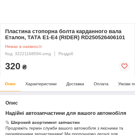
Пластина стопорна болта карданного вала
Еталон, ТАТА Е1-Е4 (RIDER) RD250526406101
Немає в наявності
Код: 32221168094-omg
Роздріб
320
₴
Опис
Характеристики
Доставка
Оплата
Умови п
Опис
Надійні автозапчастини для вашого автомобіля
🔩
Широкий асортимент запчастин
Продовжіть термін служби вашого автомобіля з якісними та
перевіреними запчастинами! Ми пропонуємо деталі для