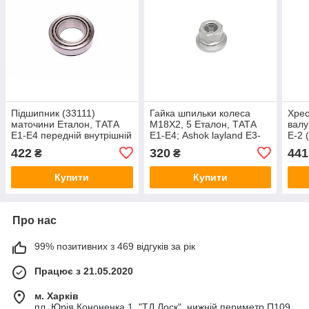
Підшипник (33111)
Гайка шпильки колеса
Хрес
маточини Еталон, ТАТА
М18Х2, 5 Еталон, ТАТА
валу
Е1-Е4 передній внутрішній
Е1-Е4; Ashok layland Е3-
Е-2 
(RIDER) RD-
Е5 (RIDER) RD-
885
422
320
441
₴
₴
265135603101
2640401001
Купити
Купити
Про нас
99% позитивних з 469 відгуків за рік
Працює з 21.05.2020
м. Харків
пл. Юрія Кононенка 1, "ТД Лоск", нижній периметр П109.