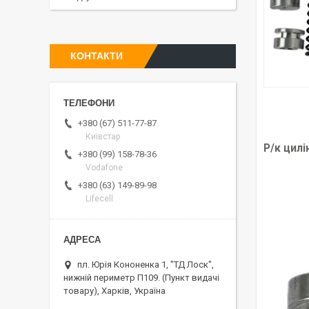
КОНТАКТИ
+380 (67) 511-77-87
Київстар
Р/к цилі
+380 (99) 158-78-36
Vodafone
+380 (63) 149-89-98
Lifecell
пл. Юрія Кононенка 1, "ТД Лоск",
нижній периметр П109. (Пункт видачі
товару), Харків, Україна