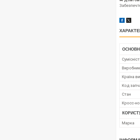
Забезпечт
ХАРАКТЕ
ОСНОВН
Сумісніс
Виробни
Країна в
Код запч
Стан
Кросс-н
КОРИСТ
Марка