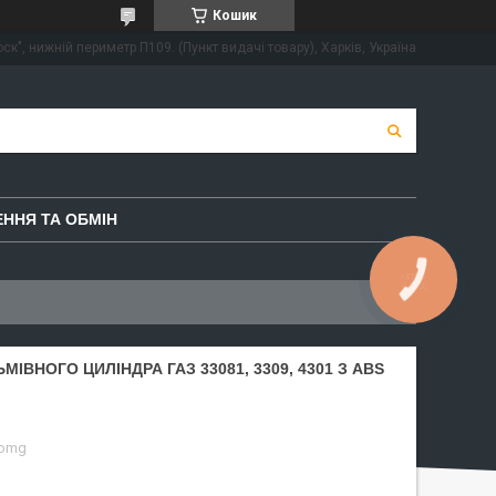
Кошик
ск", нижній периметр П109. (Пункт видачі товару), Харків, Україна
ННЯ ТА ОБМІН
ВНОГО ЦИЛІНДРА ГАЗ 33081, 3309, 4301 З ABS
-omg