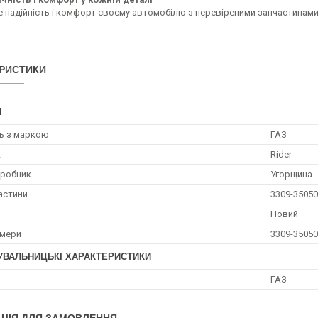
е надійність і комфорт своєму автомобілю з перевіреними запчастинами
РИСТИКИ
І
ть з маркою
ГАЗ
к
Rider
иробник
Угорщина
астини
3309-3505
Новий
омери
3309-3505
УВАЛЬНИЦЬКІ ХАРАКТЕРИСТИКИ
ГАЗ