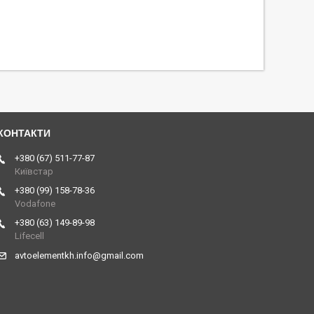
+380 (67) 511-77-87
Київстар
+380 (99) 158-78-36
Vodafone
+380 (63) 149-89-98
Lifecell
avtoelementkh.info@gmail.com