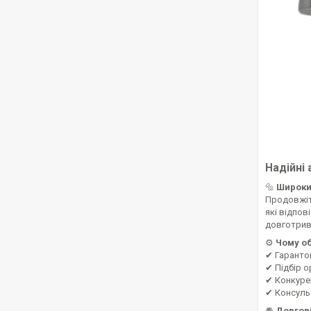
Надійні
🔩
Широки
Продовжіт
які відпов
довготрив
⚙
Чому о
✔ Гарантов
✔ Підбір о
✔ Конкуре
✔ Консульт
🚘
Довгові