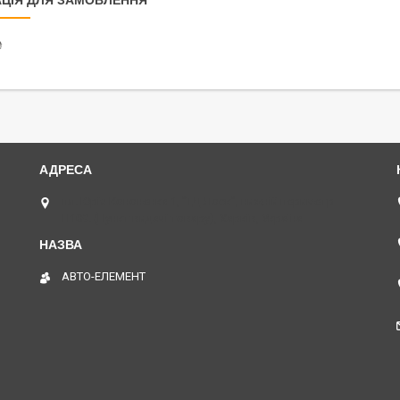
ЦІЯ ДЛЯ ЗАМОВЛЕННЯ
₴
пл. Юрія Кононенка 1, "ТД Лоск", нижній периметр
П109. (Пункт видачі товару), Харків, Україна
АВТО-ЕЛЕМЕНТ