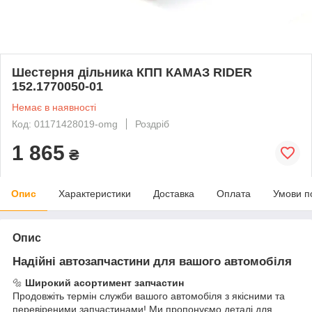
Шестерня дільника КПП КАМАЗ RIDER
152.1770050-01
Немає в наявності
Код: 01171428019-omg
Роздріб
1 865
₴
Опис
Характеристики
Доставка
Оплата
Умови п
Опис
Надійні автозапчастини для вашого автомобіля
🔩
Широкий асортимент запчастин
Продовжіть термін служби вашого автомобіля з якісними та
перевіреними запчастинами! Ми пропонуємо деталі для