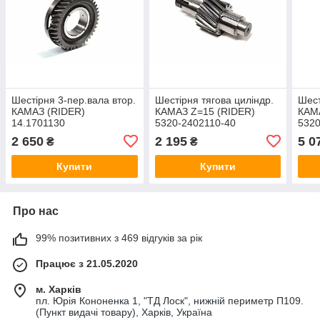
Шестірня 3-пер.вала втор.
Шестірня тягова циліндр.
Шест
КАМАЗ (RIDER)
КАМАЗ Z=15 (RIDER)
КАМ
14.1701130
5320-2402110-40
5320
2 650
2 195
5 0
₴
₴
Купити
Купити
Про нас
99% позитивних з 469 відгуків за рік
Працює з 21.05.2020
м. Харків
пл. Юрія Кононенка 1, "ТД Лоск", нижній периметр П109.
(Пункт видачі товару), Харків, Україна