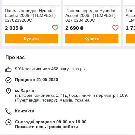
Панель передня Hyundai
Панель передня Hyundai
Пане
Elantra 2006– (TEMPEST)
Accent 2006– (TEMPEST)
Acce
0270239200C
027 0234 200C
TEM
2 835
2 690
1 7
₴
₴
Купити
Купити
Про нас
99% позитивних з 468 відгуків за рік
Працює з 21.05.2020
м. Харків
пл. Юрія Кононенка 1, "ТД Лоск", нижній периметр П109.
(Пункт видачі товару), Харків, Україна
Контакти
Сьогодні працює з 09:00 до 18:00
Показати весь графік роботи