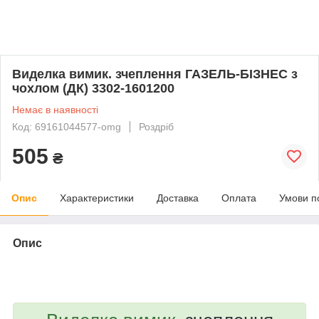
Виделка вимик. зчеплення ГАЗЕЛЬ-БІЗНЕС з
чохлом (ДК) 3302-1601200
Немає в наявності
Код: 69161044577-omg
Роздріб
505
₴
Опис
Характеристики
Доставка
Оплата
Умови п
Опис
bvd_ggl