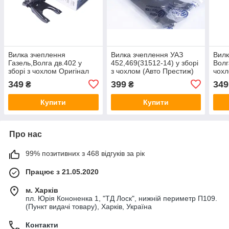
Вилка зчеплення
Вилка зчеплення УАЗ
Вилк
Газель,Волга дв.402 у
452,469(31512-14) у зборi
Волг
зборi з чохлом Оригiнал
з чохлом (Авто Престиж)
чохл
(вир-во Авто Престиж) АП
3151-1601200
751
349
399
349
₴
₴
11-7514
Купити
Купити
Про нас
99% позитивних з 468 відгуків за рік
Працює з 21.05.2020
м. Харків
пл. Юрія Кононенка 1, "ТД Лоск", нижній периметр П109.
(Пункт видачі товару), Харків, Україна
Контакти