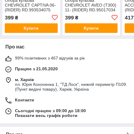
Опора кульова
Опора кульова
Опо
CHEVROLET CAPTIVA 06-
CHEVROLET AVEO (T300)
ACCE
(RIDER) RD.993534075
11- (RIDER) RD.95017034
(RID
399
399
417
₴
₴
Купити
Купити
Про нас
99% позитивних з 467 відгуків за рік
Працює з 21.05.2020
м. Харків
пл. Юрія Кононенка 1, "ТД Лоск", нижній периметр П109.
(Пункт видачі товару), Харків, Україна
Контакти
Сьогодні працює з 09:00 до 18:00
Показати весь графік роботи
Про нас