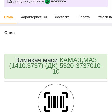
Доступна доставка
Опис
Характеристики
Доставка
Оплата
Умови п
Опис
bvd_ggl
Вимикач маси
КАМАЗ,МАЗ
(1410.3737) (ДК) 5320-3737010-
10