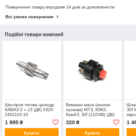
Повернення товару впродовж 14 днів за домовленістю
Всі умови повернення
Подібні товари компанії
Шестірня тягова циліндр.
Вимикач маси (кнопка
Шлан
КАМАЗ Z = 13 (ДК) 5320-
пускова) МТЗ, ЮМЗ,
ЗІЛ
2402110-10
КамАЗ, ЗіЛ (12/24В) (ДК)
євро
11.3704
DET
1 995
320
1 4
₴
₴
13
Купити
Купити