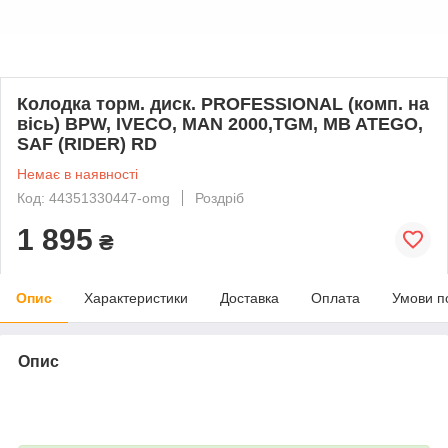
Колодка торм. диск. PROFESSIONAL (комп. на
вісь) BPW, IVECO, MAN 2000,TGM, MB ATEGO,
SAF (RIDER) RD
Немає в наявності
Код: 44351330447-omg
Роздріб
1 895
₴
Опис
Характеристики
Доставка
Оплата
Умови п
Опис
bvd_ggl