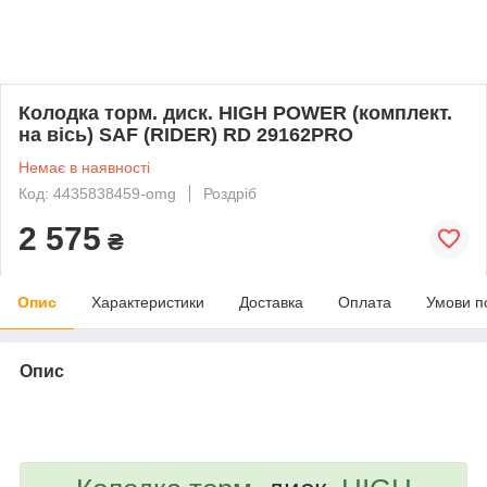
Колодка торм. диск. HIGH POWER (комплект.
на вісь) SAF (RIDER) RD 29162PRO
Немає в наявності
Код: 4435838459-omg
Роздріб
2 575
₴
Опис
Характеристики
Доставка
Оплата
Умови п
Опис
bvd_ggl