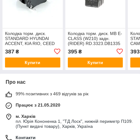
Колодка торм. диск.
Колодка торм. диск. MB E-
Коло
STANDARD HYUNDAI
CLASS (W210) задн.
STA
ACCENT, KIA RIO, CEED
(RIDER) RD.3323.DB1335
CAMR
05- задн. (RIDER)
RD.
387
395
393
₴
₴
RD.24320STD
Купити
Купити
Про нас
99% позитивних з 469 відгуків за рік
Працює з 21.05.2020
м. Харків
пл. Юрія Кононенка 1, "ТД Лоск", нижній периметр П109.
(Пункт видачі товару), Харків, Україна
Контакти