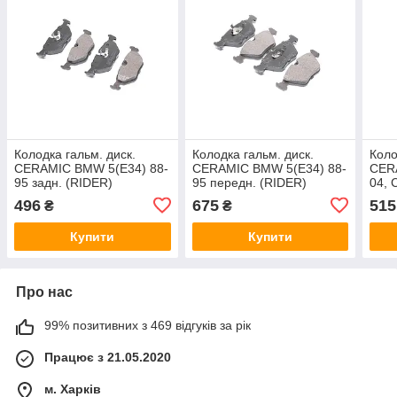
Колодка гальм. диск.
Колодка гальм. диск.
Коло
CERAMIC BMW 5(E34) 88-
CERAMIC BMW 5(E34) 88-
CER
95 задн. (RIDER)
95 передн. (RIDER)
04,
RD.330169PRF
RD.330139PRF
пере
496
675
515
₴
₴
RD.
Купити
Купити
Про нас
99% позитивних з 469 відгуків за рік
Працює з 21.05.2020
м. Харків