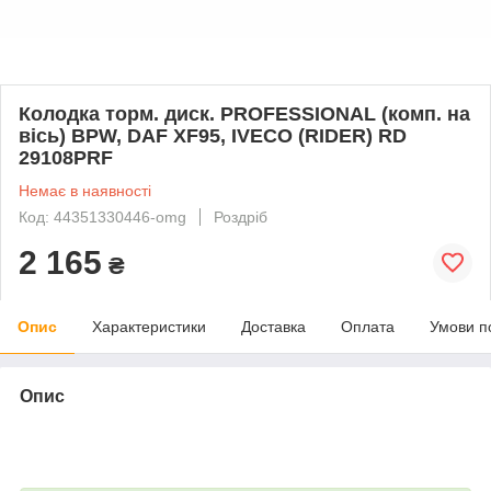
Колодка торм. диск. PROFESSIONAL (комп. на
вісь) BPW, DAF XF95, IVECO (RIDER) RD
29108PRF
Немає в наявності
Код: 44351330446-omg
Роздріб
2 165
₴
Опис
Характеристики
Доставка
Оплата
Умови п
Опис
bvd_ggl