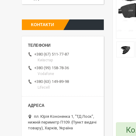
КОНТАКТИ
+380 (67) 511-77-87
Київстар
+380 (99) 158-78-36
Vodafone
+380 (63) 149-89-98
Lifecell
пл. Юрія Кононенка 1, "ТД Лоск",
нижній периметр П109. (Пункт видачі
Ко
товару), Харків, Україна