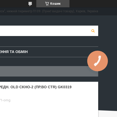
Кошик
ск", нижній периметр П109. (Пункт видачі товару), Харків, Україна
ННЯ ТА ОБМІН
КНОПКА
ЗВ'ЯЗКУ
ЕДН. OLD CKHO-2 (ПР.ВО CTR) GK0319
71-omg