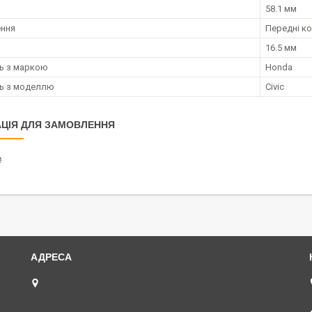
58.1 мм
ення
Передні к
16.5 мм
ть з маркою
Honda
ть з моделлю
Civic
ЦІЯ ДЛЯ ЗАМОВЛЕННЯ
₴
пл. Юрія Кононенка 1, "ТД Лоск", нижній периметр
П109. (Пункт видачі товару), Харків, Україна