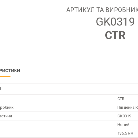
АРТИКУЛ ТА ВИРОБНИК
GK0319
CTR
РИСТИКИ
І
к
CTR
иробник
Південна 
астини
GK0319
Новий
136.5 мм