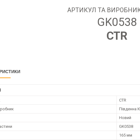
АРТИКУЛ ТА ВИРОБНИК
GK0538
CTR
РИСТИКИ
І
к
CTR
иробник
Південна 
Новий
астини
GK0538
165 мм