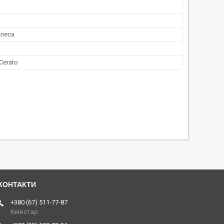
олеса
 Cerato
+380 (67) 511-77-87
Київстар