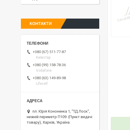
КОНТАКТИ
+380 (67) 511-77-87
Київстар
+380 (99) 158-78-36
Vodafone
+380 (63) 149-89-98
Lifecell
пл. Юрія Кононенка 1, "ТД Лоск",
нижній периметр П109. (Пункт видачі
товару), Харків, Україна