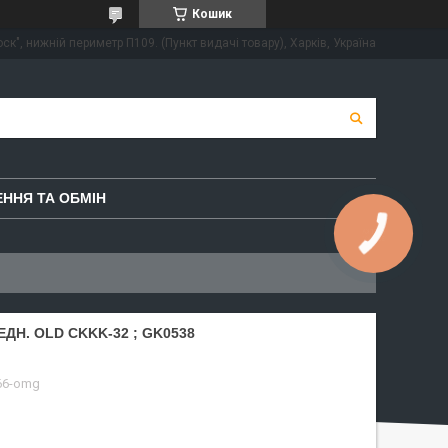
Кошик
ск", нижній периметр П109. (Пункт видачі товару), Харків, Україна
ННЯ ТА ОБМІН
ДН. OLD CKKK-32 ; GK0538
66-omg