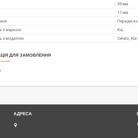
59 мм
17 мм
ення
Передні к
ть з маркою
Kia
ть з моделлю
Cerato, Kia
ЦІЯ ДЛЯ ЗАМОВЛЕННЯ
₴
пл. Юрія Кононенка 1, "ТД Лоск", нижній периметр
П109. (Пункт видачі товару), Харків, Україна