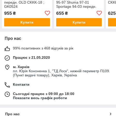
передн. OLD CKKK-18 ;
95-97 Shuma 97-01
CKKK
GK0524
Sportage 94-03 передн.
OLD CKKK-22 (пр.о CTR)
955
655
625
₴
₴
GK0528
Купити
Купити
Про нас
99% позитивних з 468 відгуків за рік
Працює з 21.05.2020
м. Харків
пл. Юрія Кононенка 1, "ТД Лоск", нижній периметр П109.
(Пункт видачі товару), Харків, Україна
Контакти
Сьогодні працює з 09:00 до 18:00
Показати весь графік роботи
Про нас