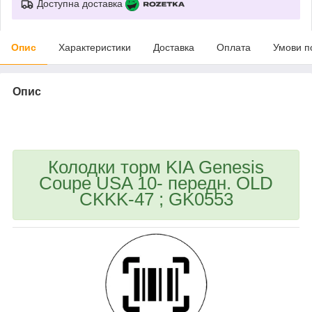
Доступна доставка
Опис
Характеристики
Доставка
Оплата
Умови п
Опис
bvd_ggl
Колодки торм KIA Genesis
Coupe USA 10- передн. OLD
CKKK-47 ; GK0553