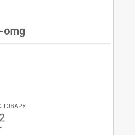
-omg
 ТОВАРУ
2
T