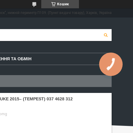
Кошик
ск", нижній периметр П109. (Пункт видачі товару), Харків, Україна
ННЯ ТА ОБМІН
КНОПКА
ЗВ'ЯЗКУ
KE 2015– (TEMPEST) 037 4628 312
-omg