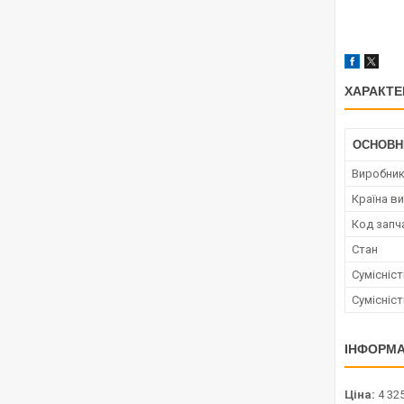
ХАРАКТЕ
ОСНОВН
Виробни
Країна в
Код запч
Стан
Сумісніс
Сумісніс
ІНФОРМА
Ціна:
4 325