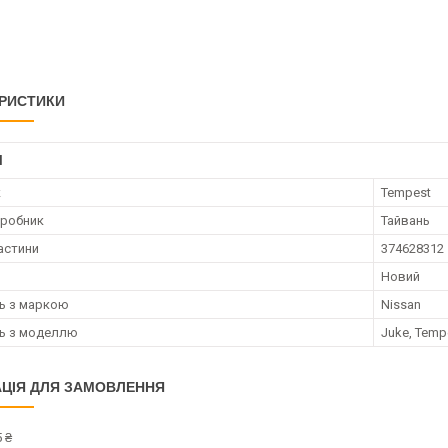
РИСТИКИ
І
к
Tempest
иробник
Тайвань
астини
374628312
Новий
ть з маркою
Nissan
ть з моделлю
Juke, Temp
ЦІЯ ДЛЯ ЗАМОВЛЕННЯ
 ₴