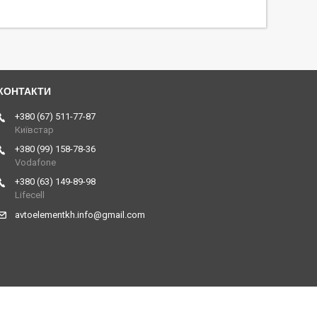
+380 (67) 511-77-87
Київстар
+380 (99) 158-78-36
Vodafone
+380 (63) 149-89-98
Lifecell
avtoelementkh.info@gmail.com