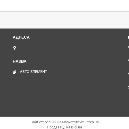
пл. Юрія Кононенка 1, "ТД Лоск", нижній периметр
П109. (Пункт видачі товару), Харків, Україна
АВТО-ЕЛЕМЕНТ
Сайт створений на маркетплейсі
Prom.ua
Продавець на Bigl.ua