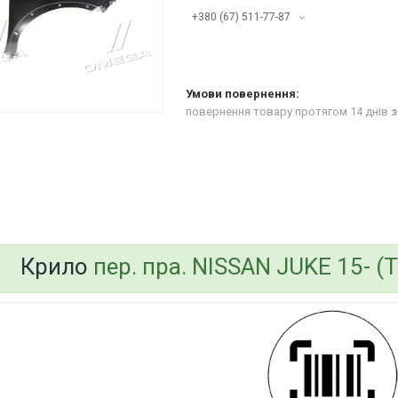
+380 (67) 511-77-87
повернення товару протягом 14 днів
з
bvd_ggl
Крило
пер. пра. NISSAN JUKE 15- 