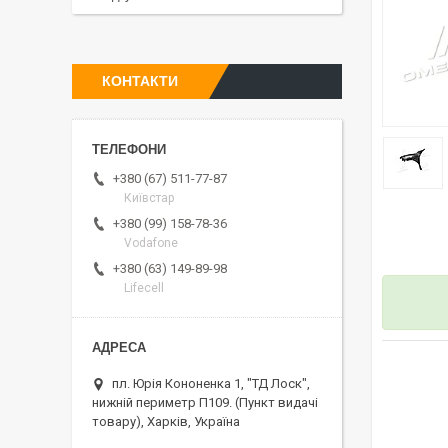
КОНТАКТИ
+380 (67) 511-77-87
Київстар
+380 (99) 158-78-36
Vodafone
+380 (63) 149-89-98
Lifecell
пл. Юрія Кононенка 1, "ТД Лоск",
нижній периметр П109. (Пункт видачі
товару), Харків, Україна