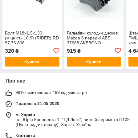
Болт М18x1,5х130
Гальмівні колодки дискові
Штан
(міцність 10.9) (RIDER) RD
Mazda 6 передні ABS
РМШ
97.76.806
37668 AKEBONO
криш
паль
320
915
4 6
₴
₴
RD.7
Купити
Купити
Про нас
99% позитивних з 469 відгуків за рік
Працює з 21.05.2020
м. Харків
пл. Юрія Кононенка 1, "ТД Лоск", нижній периметр П109.
(Пункт видачі товару), Харків, Україна
Контакти