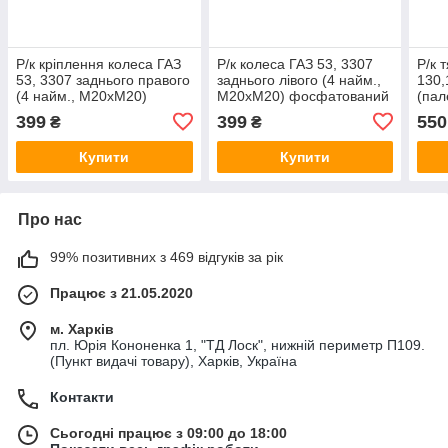
Р/к кріплення колеса ГАЗ
Р/к колеса ГАЗ 53, 3307
Р/к 
53, 3307 заднього правого
заднього лівого (4 найм.,
130,
(4 найм., М20хМ20)
М20хМ20) фосфатований
(пал
фосфатований (RIDER)
(RIDER) RD.250721-01
RD.
399
399
550
₴
₴
RD.250720-01
Купити
Купити
Про нас
99% позитивних з 469 відгуків за рік
Працює з 21.05.2020
м. Харків
пл. Юрія Кононенка 1, "ТД Лоск", нижній периметр П109.
(Пункт видачі товару), Харків, Україна
Контакти
Сьогодні працює з 09:00 до 18:00