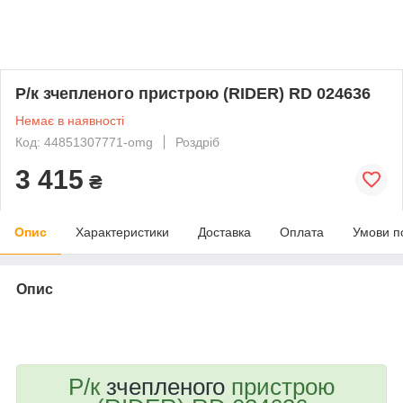
Р/к зчепленого пристрою (RIDER) RD 024636
Немає в наявності
Код: 44851307771-omg
Роздріб
3 415
₴
Опис
Характеристики
Доставка
Оплата
Умови п
Опис
bvd_ggl
Р/к
зчепленого
пристрою