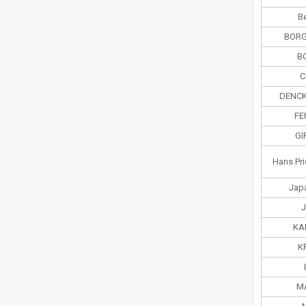
B
BORG
B
C
DENC
FE
GI
Hans Pri
Jap
J
KA
K
M