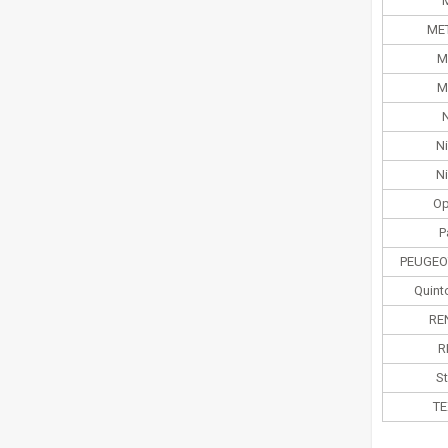
ME
M
M
N
N
Op
P
PEUGEO
Quint
RE
R
St
TE