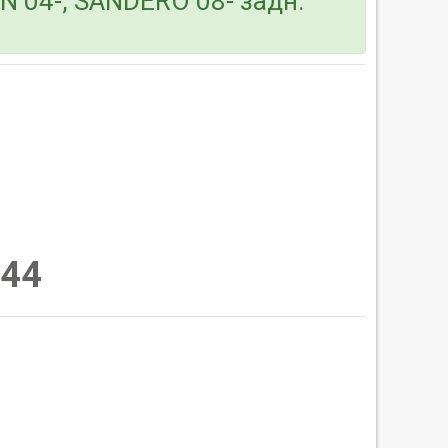
N 04-, SANDERO 08- задн.
44