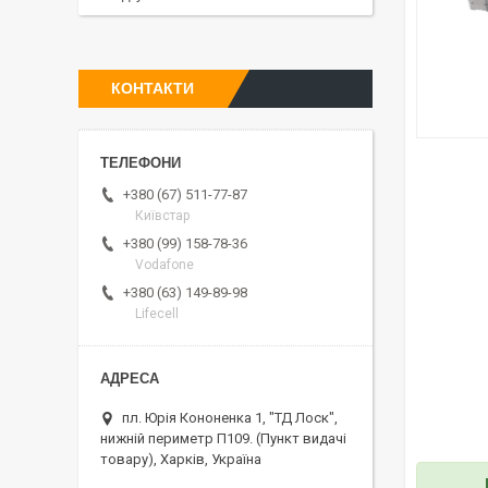
КОНТАКТИ
+380 (67) 511-77-87
Київстар
+380 (99) 158-78-36
Vodafone
+380 (63) 149-89-98
Lifecell
пл. Юрія Кононенка 1, "ТД Лоск",
нижній периметр П109. (Пункт видачі
товару), Харків, Україна