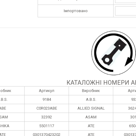
Імпортовано
КАТАЛОЖНІ НОМЕРИ А
робник
Артикул
Виробник
Арт
.B.S.
9184
A.B.S.
93
ABE
C0R023ABE
ALLIED SIGNAL
362
SAM
32392
ASAM
30
HIKA
5501117
ATE
650
ATE
0301370423202
ATE
03013