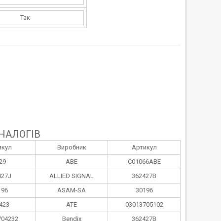
Так
НАЛОГІВ
икул
Виробник
Артикул
29
ABE
C01066ABE
427J
ALLIED SIGNAL
362427B
196
ASAM-SA
30196
423
ATE
03013705102
704232
Bendix
362427B