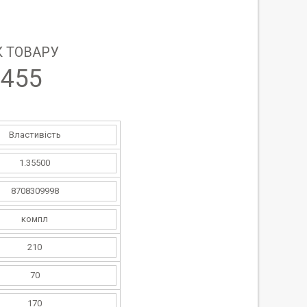
 ТОВАРУ
8455
Властивість
1.35500
8708309998
компл
210
70
170