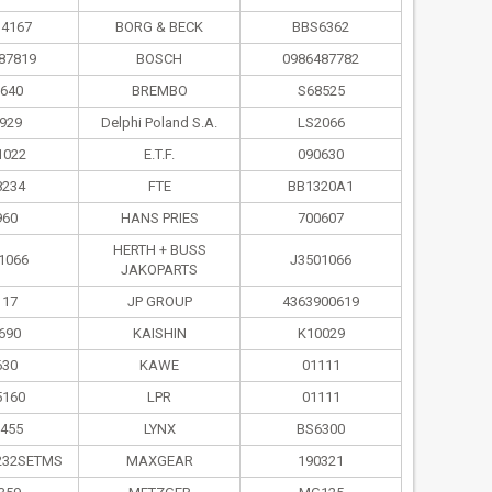
4167
BORG & BECK
BBS6362
87819
BOSCH
0986487782
640
BREMBO
S68525
929
Delphi Poland S.А.
LS2066
1022
E.T.F.
090630
8234
FTE
BB1320A1
960
HANS PRIES
700607
HERTH + BUSS
1066
J3501066
JAKOPARTS
117
JP GROUP
4363900619
690
KAISHIN
K10029
630
KAWE
01111
5160
LPR
01111
455
LYNX
BS6300
232SETMS
MAXGEAR
190321