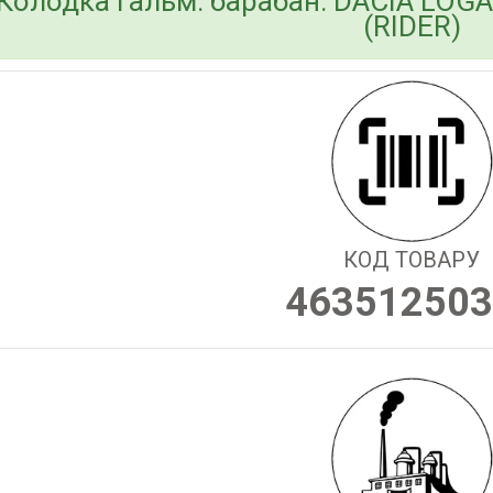
Колодка гальм. барабан. DACIA LOGA
(RIDER)
КОД ТОВАРУ
463512503