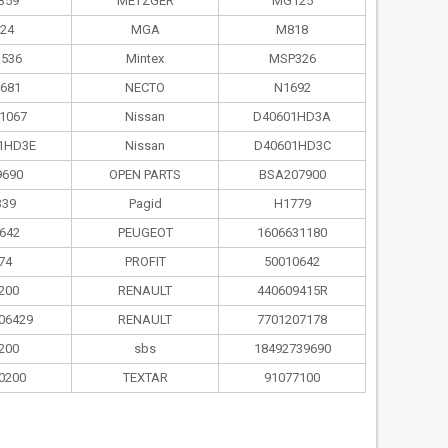
359
METZGER
MG125
24
MGA
M818
536
Mintex
MSP326
681
NECTO
N1692
1067
Nissan
D40601HD3A
1HD3E
Nissan
D40601HD3C
9690
OPEN PARTS
BSA207900
339
Pagid
H1779
642
PEUGEOT
1606631180
74
PROFIT
50010642
200
RENAULT
440609415R
06429
RENAULT
7701207178
200
sbs
18492739690
0200
TEXTAR
91077100