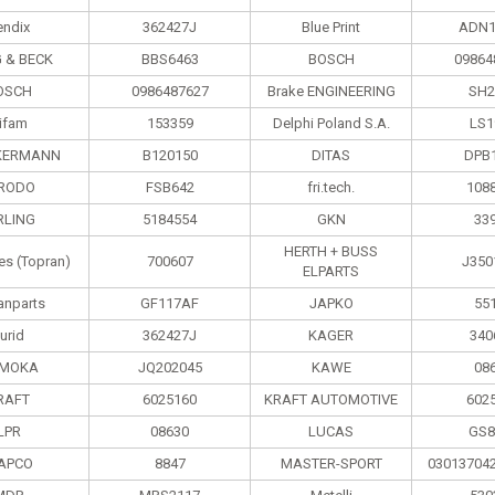
endix
362427J
Blue Print
ADN1
 & BECK
BBS6463
BOSCH
09864
OSCH
0986487627
Brake ENGINEERING
SH2
ifam
153359
Delphi Poland S.А.
LS1
KERMANN
B120150
DITAS
DPB
RODO
FSB642
fri.tech.
108
RLING
5184554
GKN
33
HERTH + BUSS
es (Topran)
700607
J350
ELPARTS
anparts
GF117AF
JAPKO
55
urid
362427J
KAGER
340
MOKA
JQ202045
KAWE
08
RAFT
6025160
KRAFT AUTOMOTIVE
602
LPR
08630
LUCAS
GS8
APCO
8847
MASTER-SPORT
03013704