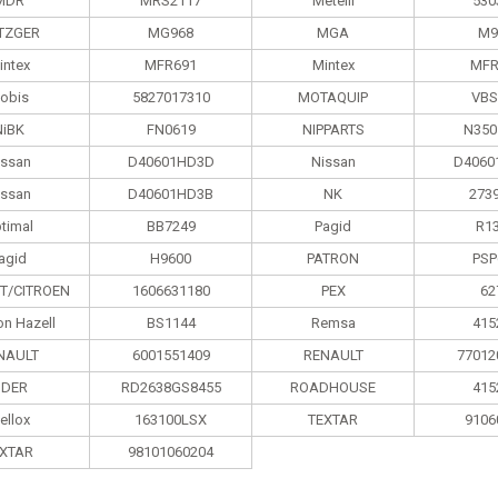
MDR
MRS2117
Metelli
530
TZGER
MG968
MGA
M9
intex
MFR691
Mintex
MFR
obis
5827017310
MOTAQUIP
VBS
NiBK
FN0619
NIPPARTS
N350
issan
D40601HD3D
Nissan
D4060
issan
D40601HD3B
NK
273
timal
BB7249
Pagid
R1
agid
H9600
PATRON
PSP
T/CITROEN
1606631180
PEX
62
on Hazell
BS1144
Remsa
415
NAULT
6001551409
RENAULT
77012
IDER
RD2638GS8455
ROADHOUSE
415
ellox
163100LSX
TEXTAR
9106
XTAR
98101060204