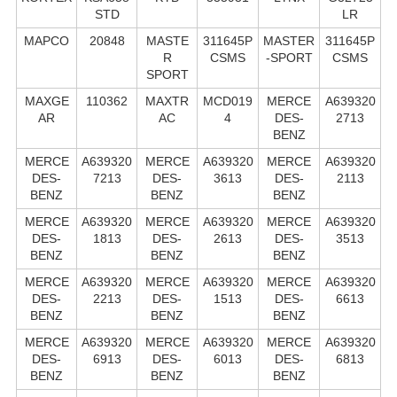
STD
LR
MAPCO
20848
MASTE
311645P
MASTER
311645P
R
CSMS
-SPORT
CSMS
SPORT
MAXGE
110362
MAXTR
MCD019
MERCE
A639320
AR
AC
4
DES-
2713
BENZ
MERCE
A639320
MERCE
A639320
MERCE
A639320
DES-
7213
DES-
3613
DES-
2113
BENZ
BENZ
BENZ
MERCE
A639320
MERCE
A639320
MERCE
A639320
DES-
1813
DES-
2613
DES-
3513
BENZ
BENZ
BENZ
MERCE
A639320
MERCE
A639320
MERCE
A639320
DES-
2213
DES-
1513
DES-
6613
BENZ
BENZ
BENZ
MERCE
A639320
MERCE
A639320
MERCE
A639320
DES-
6913
DES-
6013
DES-
6813
BENZ
BENZ
BENZ