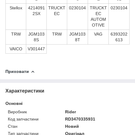
Stellox
4214091
TRUCKT
0230104
TRUCKT
0230104
2SX
EC
EC
AUTOM
OTIVE
TRW
JGM103
TRW
JGM103
VAG
6393202
8S
8T
613
VAICO
V301447
Приховати
Характеристики
Основні
Виробник
Rider
Код запчастини
RD3470335931
Стан
Новий
Тип запчастини
Оригінал