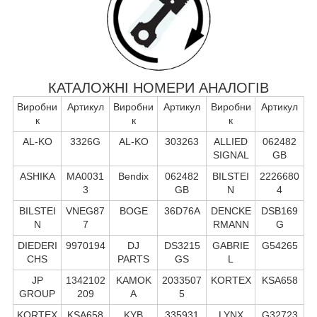
КАТАЛОЖНІ НОМЕРИ АНАЛОГІВ
Виробни
Артикул
Виробни
Артикул
Виробни
Артикул
к
к
к
AL-KO
3326G
AL-KO
303263
ALLIED
062482
SIGNAL
GB
ASHIKA
MA0031
Bendix
062482
BILSTEI
2226680
3
GB
N
4
BILSTEI
VNEG87
BOGE
36D76A
DENCKE
DSB169
N
7
RMANN
G
DIEDERI
9970194
DJ
DS3215
GABRIE
G54265
CHS
PARTS
GS
L
JP
1342102
KAMOK
2033507
KORTEX
KSA658
GROUP
209
A
5
KORTEX
KSA658
KYB
335931
LYNX
G32723