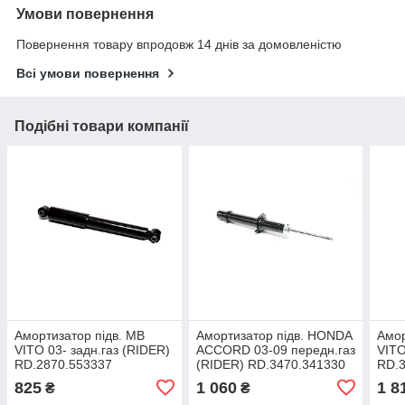
Умови повернення
Повернення товару впродовж 14 днів за домовленістю
Всі умови повернення
Подібні товари компанії
Амортизатор підв. MB
Амортизатор підв. HONDA
Амор
VITO 03- задн.газ (RIDER)
ACCORD 03-09 передн.газ
VITO
RD.2870.553337
(RIDER) RD.3470.341330
RD.3
825
1 060
1 8
₴
₴