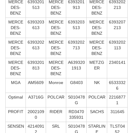
MERCE
6393201
MERCE
6393201
MERCE
6393202
DES-
513
DES-
913
DES-
213
BENZ
BENZ
BENZ
MERCE
6393203
MERCE
6393203
MERCE
6393207
DES-
613
DES-
513
DES-
213
BENZ
BENZ
BENZ
MERCE
6393202
MERCE
6393202
MERCE
6393202
DES-
613
DES-
713
DES-
113
BENZ
BENZ
BENZ
MERCE
6393201
MERCE
A639320
METZG
2340141
DES-
813
DES-
1913
ER
BENZ
BENZ
MGA
AM5609
Monroe
G8403
NK
6533332
6
Optimal
A3716G
POLCAR
S010478
POLCAR
2216877
G
1
PROFIT
2002109
RIDER
RD3470
SACHS
311645
0
335931
SENSEN
4214091
SRL
S010478
STARLIN
TLST04
2
G
E
52