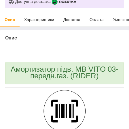
Доступна доставка
Опис
Характеристики
Доставка
Оплата
Умови п
Опис
bvd_ggl
Амортизатор підв. MB VITO 03-
передн.газ. (RIDER)