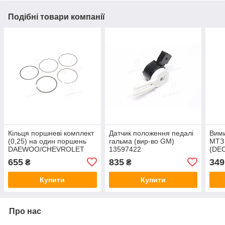
Подібні товари компанії
Кільця поршневі комплект
Датчик положення педалі
Вими
(0,25) на один поршень
гальма (вир-во GM)
МТЗ 
DAEWOO/CHEVROLET
13597422
(DE
MATIZ/SPARK, AVEO (вир-
655
835
349
₴
₴
во GM) 96611459
Купити
Купити
Про нас