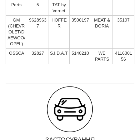
Parts
5
TAT by
Vernet
GM
9628963
HOFFE
3500197
MEAT &
35197
(CHEVR
7
R
DORIA
OLET/D
AEWOO/
OPEL)
OSSCA
32827
S.I.D.A.T
5140210
WE
4116301
PARTS
56
ЗАСТОСУВАННЯ