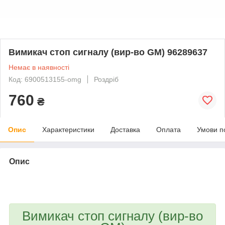
Вимикач стоп сигналу (вир-во GM) 96289637
Немає в наявності
Код: 6900513155-omg
Роздріб
760
₴
Опис
Характеристики
Доставка
Оплата
Умови п
Опис
bvd_ggl
Вимикач стоп сигналу (вир-во