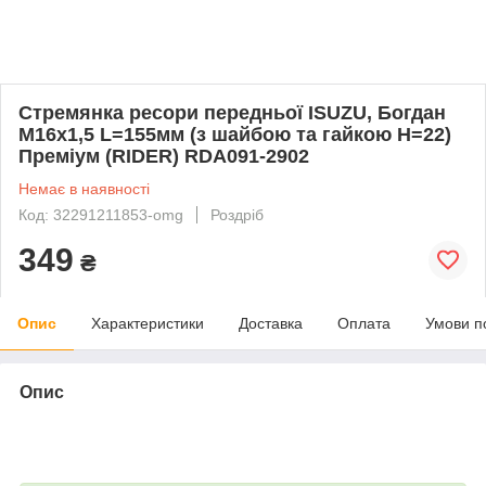
Стремянка ресори передньої ISUZU, Богдан
М16х1,5 L=155мм (з шайбою та гайкою Н=22)
Преміум (RIDER) RDА091-2902
Немає в наявності
Код: 32291211853-omg
Роздріб
349
₴
Опис
Характеристики
Доставка
Оплата
Умови п
Опис
bvd_ggl