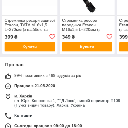
Стремянка ресори задньої
Стремянка ресори
Стре
Еталон, ТАТА М16х1,5
передньої Еталон
Ета
L=270мм (з шайбою та
М16х1,5 L=220мм (з
(з ш
гайкою Н=22) Преміум
шайбою та гайкою)
Н=22
399
349
399
₴
₴
(RIDER) А079.04-291240
SILVER (RIDER)
А079
RDА079.04-2902408-22
Купити
Купити
Про нас
99% позитивних з 469 відгуків за рік
Працює з 21.05.2020
м. Харків
пл. Юрія Кононенка 1, "ТД Лоск", нижній периметр П109.
(Пункт видачі товару), Харків, Україна
Контакти
Сьогодні працює з 09:00 до 18:00