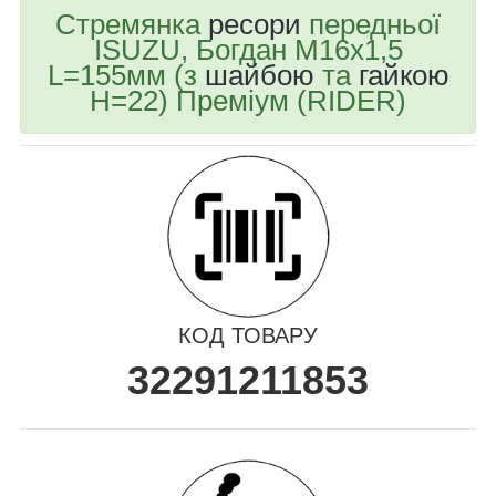
Стремянка
ресори
передньої
ISUZU, Богдан М16х1,5
L=155мм (з
шайбою
та
гайкою
Н=22) Преміум (RIDER)
КОД ТОВАРУ
32291211853