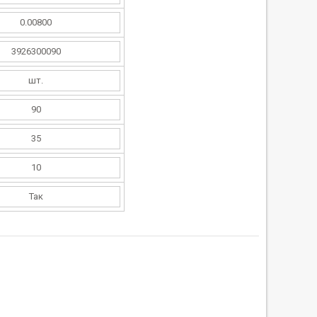
0.00800
3926300090
шт.
90
35
10
Так