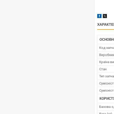
ХАРАКТЕ
ОСНОВН
Код запч
Виробни
Країна в
Стан
Тип запч
Сумісніс
Сумісніс
КОРИСТ
Базова о
Вага (кг)