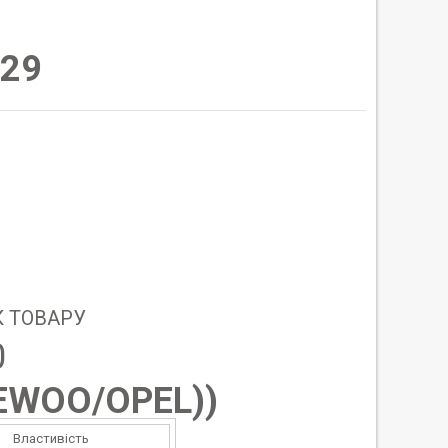
29
 ТОВАРУ
0
EWOO/OPEL)
)
Властивість