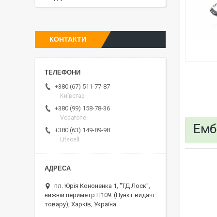
КОНТАКТИ
+380 (67) 511-77-87
Київстар
+380 (99) 158-78-36
Vodafone
Емб
+380 (63) 149-89-98
Lifecell
пл. Юрія Кононенка 1, "ТД Лоск",
нижній периметр П109. (Пункт видачі
товару), Харків, Україна