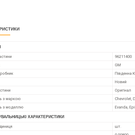
РИСТИКИ
І
астини
96211400
к
GM
иробник
Південна 
Новий
астини
Оригінал
ть з маркою
Chevrolet,
ть з моделлю
Evanda, Ep
УВАЛЬНИЦЬКІ ХАРАКТЕРИСТИКИ
диниця
шт.
0.00800