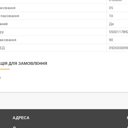
аковання
35
 паковання
10
аний
Да
ру
550011789
аковання
90
ЗЕД
392630009
ЦІЯ ДЛЯ ЗАМОВЛЕННЯ
₴
пл. Юрія Кононенка 1, "ТД Лоск", нижній периметр