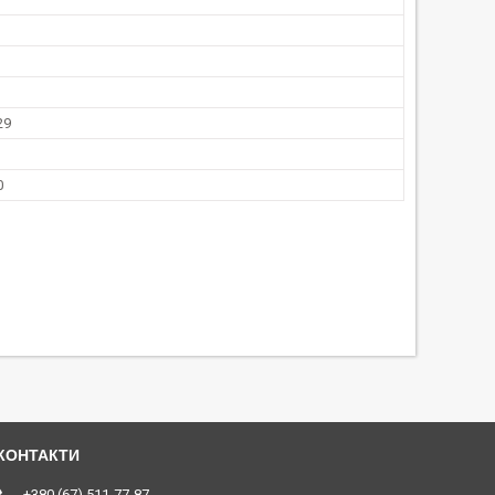
29
0
+380 (67) 511-77-87