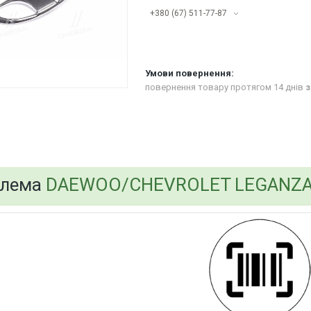
+380 (67) 511-77-87
повернення товару протягом 14 днів
з
bvd_ggl
лема
DAEWOO/CHEVROLET LEGANZA, 