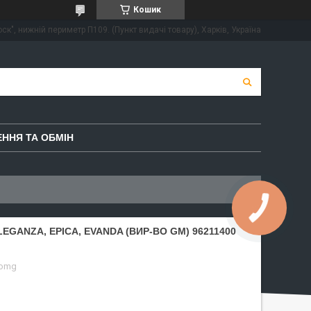
Кошик
ск", нижній периметр П109. (Пункт видачі товару), Харків, Україна
ННЯ ТА ОБМІН
ANZA, EPICA, EVANDA (ВИР-ВО GM) 96211400
-omg