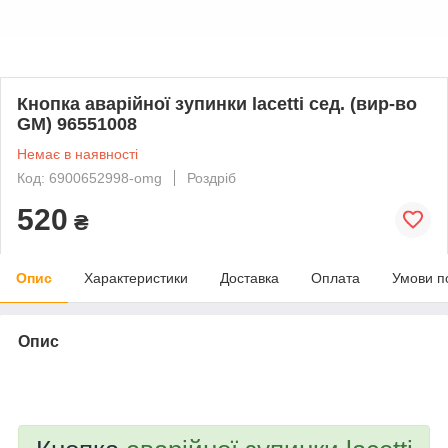
Кнопка аварійної зупинки lacetti сед. (вир-во
GM) 96551008
Немає в наявності
Код: 6900652998-omg
Роздріб
520
₴
Опис
Характеристики
Доставка
Оплата
Умови п
Опис
bvd_ggl