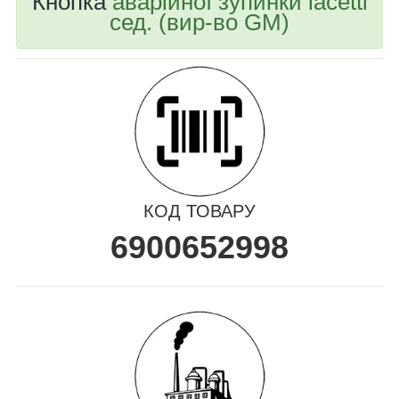
Кнопка
аварійної зупинки lacetti
сед. (вир-во GM)
КОД ТОВАРУ
6900652998