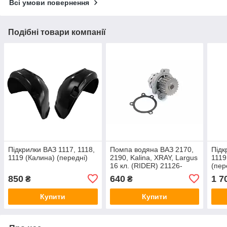
Всі умови повернення
Подібні товари компанії
Підкрилки ВАЗ 1117, 1118,
Помпа водяна ВАЗ 2170,
Підк
1119 (Калина) (передні)
2190, Kalina, XRAY, Largus
1119
16 кл. (RIDER) 21126-
(пер
1307010
850
640
1 7
₴
₴
Купити
Купити