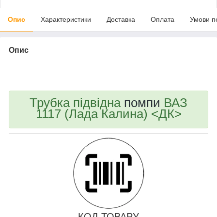
Опис
Характеристики
Доставка
Оплата
Умови п
Опис
bvd_ggl
Трубка підвідна
помпи
ВАЗ
1117 (Лада Калина) <ДК>
КОД ТОВАРУ