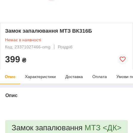
Замок запалювання МТЗ ВК316Б
Немає в наявності
Код: 23371027466-omg
Роздріб
399
₴
Опис
Характеристики
Доставка
Оплата
Умови п
Опис
bvd_ggl
Замок запалювання
МТЗ <ДК>