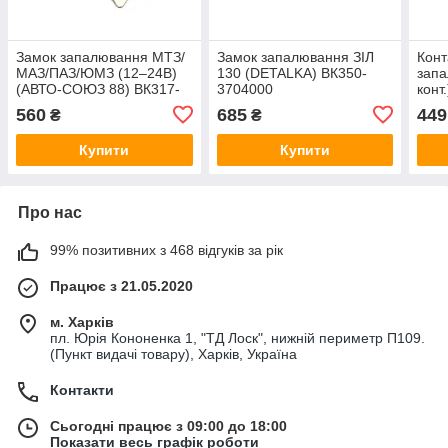
Замок запалювання МТЗ/
Замок запалювання ЗІЛ
Конт
МАЗ/ПАЗ/ЮМЗ (12–24В)
130 (DETALKA) ВК350-
запа
(АВТО-СОЮЗ 88) ВК317-
3704000
конт
А2
370
560
685
449
₴
₴
Купити
Купити
Про нас
99% позитивних з 468 відгуків за рік
Працює з 21.05.2020
м. Харків
пл. Юрія Кононенка 1, "ТД Лоск", нижній периметр П109.
(Пункт видачі товару), Харків, Україна
Контакти
Сьогодні працює з 09:00 до 18:00
Показати весь графік роботи