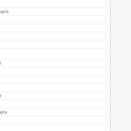
арта
5
8
арта