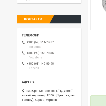
КОНТАКТИ
+380 (67) 511-77-87
Київстар
+380 (99) 158-78-36
Vodafone
+380 (63) 149-89-98
Lifecell
пл. Юрія Кононенка 1, "ТД Лоск",
нижній периметр П109. (Пункт видачі
товару), Харків, Україна