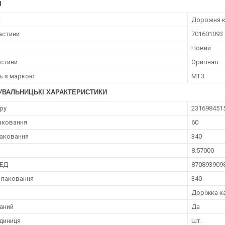
І
к
Дорожня к
астини
701601093
Новий
астини
Оригінал
ть з маркою
МТЗ
УВАЛЬНИЦЬКІ ХАРАКТЕРИСТИКИ
ру
231698451
аковання
60
аковання
340
8.57000
ЗЕД
870893909
 паковання
340
Доріжка к
аний
Да
диниця
шт.