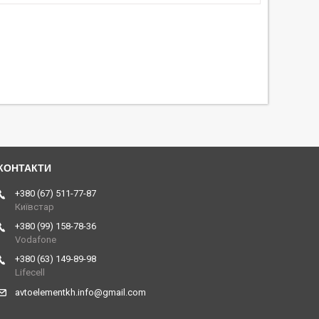
+380 (67) 511-77-87
Київстар
+380 (99) 158-78-36
Vodafone
+380 (63) 149-89-98
Lifecell
avtoelementkh.info@gmail.com