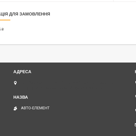
ЦІЯ ДЛЯ ЗАМОВЛЕННЯ
 ₴
пл. Юрія Кононенка 1, "ТД Лоск", нижній периметр
П109. (Пункт видачі товару), Харків, Україна
АВТО-ЕЛЕМЕНТ