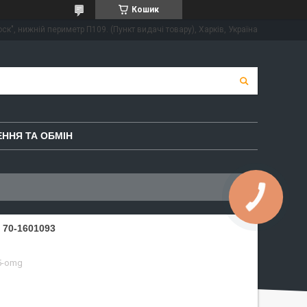
Кошик
ск", нижній периметр П109. (Пункт видачі товару), Харків, Україна
ННЯ ТА ОБМІН
70-1601093
5-omg