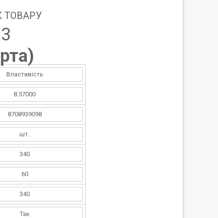
 ТОВАРУ
93
рта
)
Властивість
8.57000
8708939098
шт.
340
60
340
Так