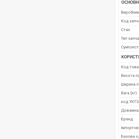
ОСНОВН
Виробни
Код запч
Стан
Тип запч
Сумісніс
КОРИСТ
Код това
Висота п
Ширина п
Вага (кг)
код УКТ
Довжина
Бренд
Імпортов
Базова о