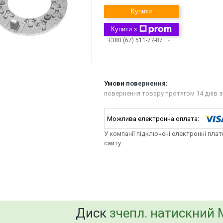
Купити
Купити з
+380 (67) 511-77-87
повернення товару протягом 14 днів
з
У компанії підключені електронні пла
сайту.
bvd_ggl
Диск
зчепл. натискний 