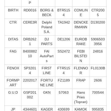
P
BIRTH
RD0016
BORG &
BTR515
COMLIN
CTR200
BECK
4
E
5
CTR
CERE3R
Delphi
TA1942
DENCKE
D130200
Poland
RMANN
S.А.
DITAS
DRB262
DJ
DE1206
EUROB
5906503
1
PARTS
RAKE
3956
FAG
8400882
FAI
SS2472
FEBI
24816
10
AutoPart
BILSTEI
s
N
FENOX
SP3201
FIRST
FTR515
FLENNO
FL0130B
4
LINE
4
R
FORMP
2202017
FORTU
FZ1189
FRAP
2606
ART
NE LINE
G.U.D
GSP201
GKN
57063
Hans
700544
002
Pries
(Topran)
JP
4344601
KAGER
430699
KAMOK
995835