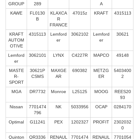
GROUP
289
A
KAWE
FL0130
KLAXCA
47015z
KRAFT
4315113
B
R
FRANCE
KRAFT
4315113
Lemford
3062102
Lemford
30621
AUTOM
er
er
OTIVE
Lemford
3062101
LYNX
C4227R
MAPCO
49148
er
MASTE
30621P
MAXGE
690382
METZG
5403400
R-
CSMS
AR
ER
2
SPORT
MGA
DR7732
Monroe
L25125
MOOG
REES20
93
Nissan
7701474
NK
5033956
OCAP
0284170
796
Optimal
G11241
PEX
1202327
PROFIT
2302032
0
Quinton
QR3336
RENAUL
7701474
RENAUL
7701054