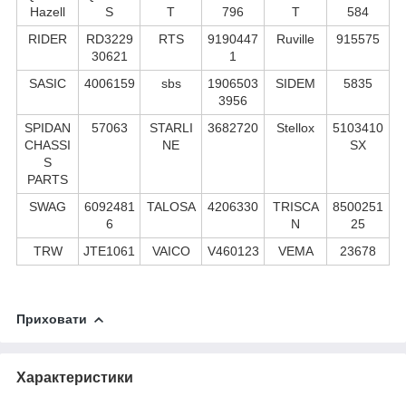
Hazell
S
T
796
T
584
RIDER
RD3229
RTS
9190447
Ruville
915575
30621
1
SASIC
4006159
sbs
1906503
SIDEM
5835
3956
SPIDAN
57063
STARLI
3682720
Stellox
5103410
CHASSI
NE
SX
S
PARTS
SWAG
6092481
TALOSA
4206330
TRISCA
8500251
6
N
25
TRW
JTE1061
VAICO
V460123
VEMA
23678
Приховати
Характеристики