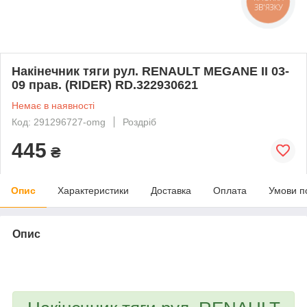
ЗВ'ЯЗКУ
Накінечник тяги рул. RENAULT MEGANE II 03-
09 прав. (RIDER) RD.322930621
Немає в наявності
Код: 291296727-omg
Роздріб
445
₴
Опис
Характеристики
Доставка
Оплата
Умови п
Опис
bvd_ggl