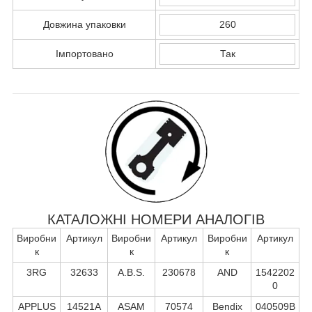
Довжина упаковки
260
Імпортовано
Так
КАТАЛОЖНІ НОМЕРИ АНАЛОГІВ
Виробни
Артикул
Виробни
Артикул
Виробни
Артикул
к
к
к
3RG
32633
A.B.S.
230678
AND
1542202
0
APPLUS
14521A
ASAM
70574
Bendix
040509B