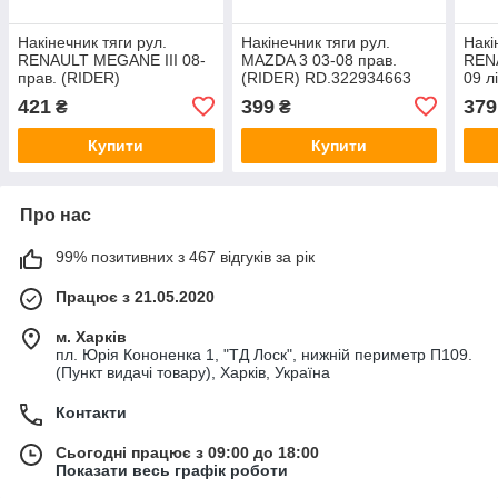
Накінечник тяги рул.
Накінечник тяги рул.
Накі
RENAULT MEGANE III 08-
MAZDA 3 03-08 прав.
REN
прав. (RIDER)
(RIDER) RD.322934663
09 л
RD.322937901
RD.
421
399
379
₴
₴
Купити
Купити
Про нас
99% позитивних з 467 відгуків за рік
Працює з 21.05.2020
м. Харків
пл. Юрія Кононенка 1, "ТД Лоск", нижній периметр П109.
(Пункт видачі товару), Харків, Україна
Контакти
Сьогодні працює з 09:00 до 18:00
Показати весь графік роботи