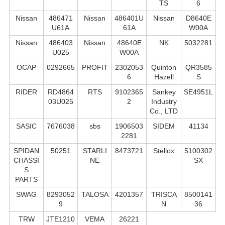
TS
6
Nissan
486471
Nissan
486401U
Nissan
D8640E
U61A
61A
W00A
Nissan
486403
Nissan
48640E
NK
5032281
U025
W00A
OCAP
0292665
PROFIT
2302053
Quinton
QR3585
6
Hazell
S
RIDER
RD4864
RTS
9102365
Sankey
SE4951L
03U025
2
Industry
Co., LTD
SASIC
7676038
sbs
1906503
SIDEM
41134
2281
SPIDAN
50251
STARLI
8473721
Stellox
5100302
CHASSI
NE
SX
S
PARTS
SWAG
8293052
TALOSA
4201357
TRISCA
8500141
9
N
36
TRW
JTE1210
VEMA
26221