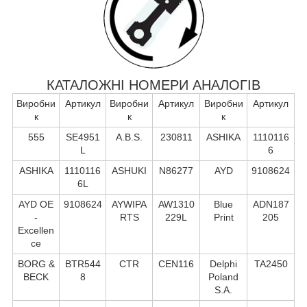
КАТАЛОЖНІ НОМЕРИ АНАЛОГІВ
Виробни
Артикул
Виробни
Артикул
Виробни
Артикул
к
к
к
555
SE4951
A.B.S.
230811
ASHIKA
1110116
L
6
ASHIKA
1110116
ASHUKI
N86277
AYD
9108624
6L
AYD OE
9108624
AYWIPA
AW1310
Blue
ADN187
-
RTS
229L
Print
205
Excellen
ce
BORG &
BTR544
CTR
CEN116
Delphi
TA2450
BECK
8
Poland
S.А.