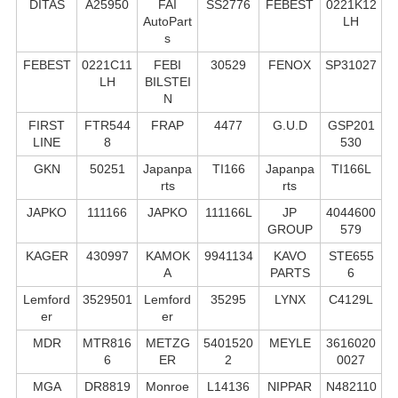
DITAS
A25950
FAI
SS2776
FEBEST
0221K12
AutoPart
LH
s
FEBEST
0221C11
FEBI
30529
FENOX
SP31027
LH
BILSTEI
N
FIRST
FTR544
FRAP
4477
G.U.D
GSP201
LINE
8
530
GKN
50251
Japanpa
TI166
Japanpa
TI166L
rts
rts
JAPKO
111166
JAPKO
111166L
JP
4044600
GROUP
579
KAGER
430997
KAMOK
9941134
KAVO
STE655
A
PARTS
6
Lemford
3529501
Lemford
35295
LYNX
C4129L
er
er
MDR
MTR816
METZG
5401520
MEYLE
3616020
6
ER
2
0027
MGA
DR8819
Monroe
L14136
NIPPAR
N482110