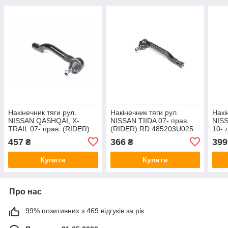
Накінечник тяги рул.
Накінечник тяги рул.
Накі
NISSAN QASHQAI, X-
NISSAN TIIDA 07- прав.
NISS
TRAIL 07- прав. (RIDER)
(RIDER) RD.485203U025
10- 
RD.48527JD01A
RD.
457
366
399
₴
₴
Купити
Купити
Про нас
99% позитивних з 469 відгуків за рік