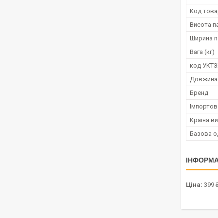
Код това
Висота п
Ширина п
Вага (кг)
код УКТ
Довжина
Бренд
Імпортов
Країна в
Базова о
ІНФОРМА
Ціна:
399 