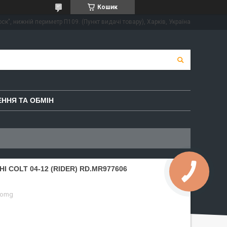
Кошик
ск", нижній периметр П109. (Пункт видачі товару), Харків, Україна
ННЯ ТА ОБМІН
I COLT 04-12 (RIDER) RD.MR977606
-omg