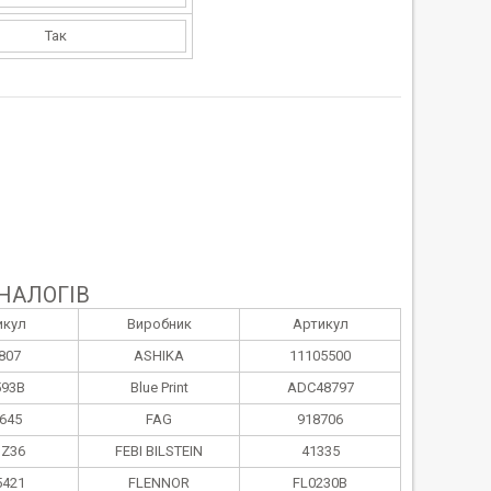
Так
НАЛОГІВ
икул
Виробник
Артикул
807
ASHIKA
11105500
593B
Blue Print
ADC48797
645
FAG
918706
1Z36
FEBI BILSTEIN
41335
5421
FLENNOR
FL0230B