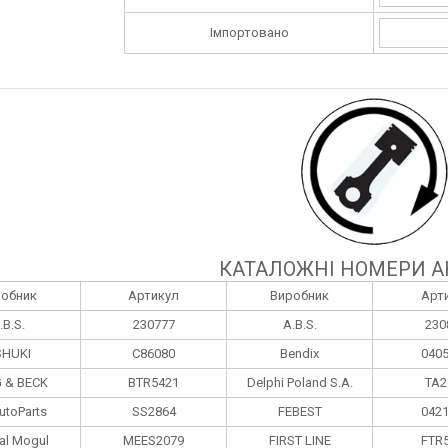
Імпортовано
КАТАЛОЖНІ НОМЕРИ А
робник
Артикул
Виробник
Арт
.B.S.
230777
A.B.S.
230
HUKI
C86080
Bendix
040
 & BECK
BTR5421
Delphi Poland S.А.
TA2
utoParts
SS2864
FEBEST
042
al Mogul
MEES2079
FIRST LINE
FTR