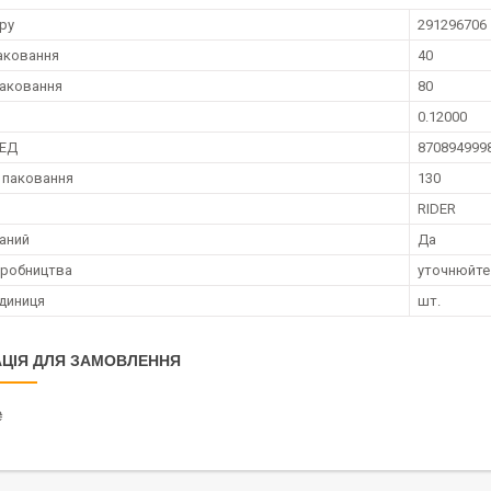
ру
291296706
аковання
40
аковання
80
0.12000
ЗЕД
870894999
 паковання
130
RIDER
аний
Да
иробництва
уточнюйте
диниця
шт.
ЦІЯ ДЛЯ ЗАМОВЛЕННЯ
₴