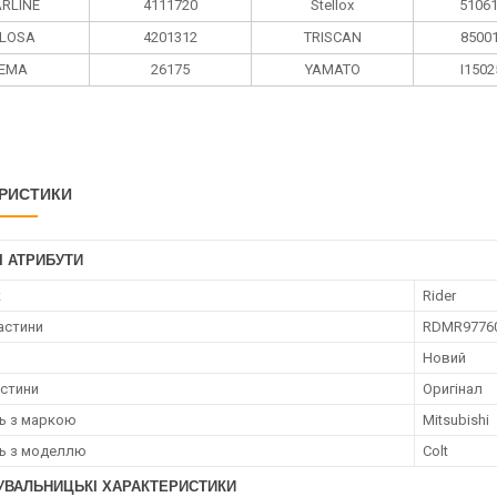
ARLINE
4111720
Stellox
5106
LOSA
4201312
TRISCAN
8500
EMA
26175
YAMATO
I150
РИСТИКИ
І АТРИБУТИ
к
Rider
астини
RDMR9776
Новий
астини
Оригінал
ть з маркою
Mitsubishi
ть з моделлю
Colt
УВАЛЬНИЦЬКІ ХАРАКТЕРИСТИКИ