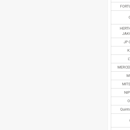
FORT
HERT
JAK
JP
K
MERCE
M
MIT
NI
O
Quint