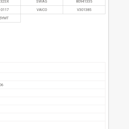
132SX
SWAG
80941335
10117
VAICO
V301385
25YMT
06