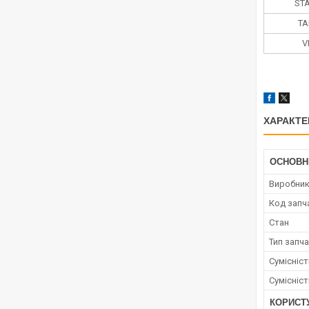
ST
TA
V
ХАРАКТЕ
ОСНОВН
Виробни
Код запч
Стан
Тип запч
Сумісніс
Сумісніс
КОРИСТ