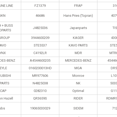
UNE LINE
FZ1379
FRAP
31
GKN
46686
Hans Pries (Topran)
407
H + BUSS
J4825036
Japanparts
TI
OPARTS
 GROUP
3944600209
KAGER
430
AVO
STE5537
KAVO PARTS
STE
LYNX
C4192LR
MDR
MTR
DES-BENZ
A4544600205
MERCEDES-BENZ
45446
EYLE
0160200013HD
MGA
DR5
SUBISHI
MR977606
Monroe
L10
PPARTS
N4825038
NK
503
CAP
0282310
Optimal
G11
on Hazell
QR3659S
RIDER
RDMR9
sbs
19065033029
SIDEM
71