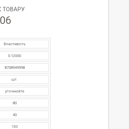
 ТОВАРУ
06
Властивість
0.12000
8708949998
шт.
уточнюйте
80
40
130