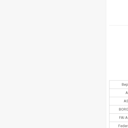
Ви
A
AS
BORG
FAI A
Feder