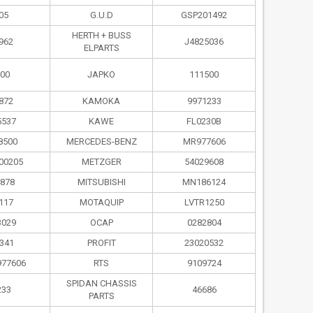
05
G.U.D
GSP201492
HERTH + BUSS
962
J4825036
ELPARTS
500
JAPKO
111500
872
KAMOKA
9971233
5537
KAWE
FL0230B
8500
MERCEDES-BENZ
MR977606
00205
METZGER
54029608
878
MITSUBISHI
MN186124
117
MOTAQUIP
LVTR1250
3029
OCAP
0282804
341
PROFIT
23020532
77606
RTS
9109724
SPIDAN CHASSIS
233
46686
PARTS