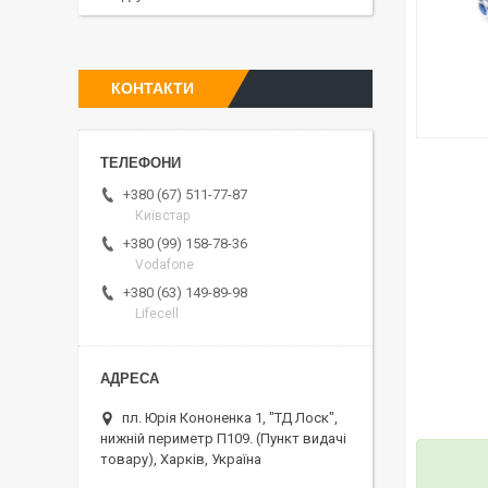
КОНТАКТИ
+380 (67) 511-77-87
Київстар
+380 (99) 158-78-36
Vodafone
+380 (63) 149-89-98
Lifecell
пл. Юрія Кононенка 1, "ТД Лоск",
нижній периметр П109. (Пункт видачі
товару), Харків, Україна