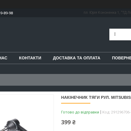
пл. Юрія Кононенка 1, "ТД Ло
49-89-98
НАС
КОНТАКТИ
ДОСТАВКА ТА ОПЛАТА
ПОВЕРНЕ
НАКІНЕЧНИК ТЯГИ РУЛ. MITSUBISH
Готово до відправки
Код:
291296706
399 ₴