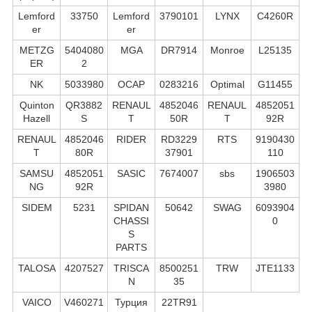
Lemford
33750
Lemford
3790101
LYNX
C4260R
er
er
METZG
5404080
MGA
DR7914
Monroe
L25135
ER
2
NK
5033980
OCAP
0283216
Optimal
G11455
Quinton
QR3882
RENAUL
4852046
RENAUL
4852051
Hazell
S
T
50R
T
92R
RENAUL
4852046
RIDER
RD3229
RTS
9190430
T
80R
37901
110
SAMSU
4852051
SASIC
7674007
sbs
1906503
NG
92R
3980
SIDEM
5231
SPIDAN
50642
SWAG
6093904
CHASSI
0
S
PARTS
TALOSA
4207527
TRISCA
8500251
TRW
JTE1133
N
35
VAICO
V460271
Турция
22TR91