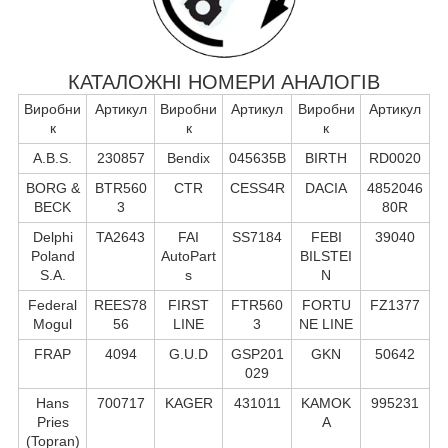
КАТАЛОЖНІ НОМЕРИ АНАЛОГІВ
Виробни
Артикул
Виробни
Артикул
Виробни
Артикул
к
к
к
A.B.S.
230857
Bendix
045635B
BIRTH
RD0020
BORG &
BTR560
CTR
CESS4R
DACIA
4852046
BECK
3
80R
Delphi
TA2643
FAI
SS7184
FEBI
39040
Poland
AutoPart
BILSTEI
S.А.
s
N
Federal
REES78
FIRST
FTR560
FORTU
FZ1377
Mogul
56
LINE
3
NE LINE
FRAP
4094
G.U.D
GSP201
GKN
50642
029
Hans
700717
KAGER
431011
KAMOK
995231
Pries
A
(Topran)