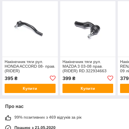
Накінечник тяги рул.
Накінечник тяги рул.
Накі
HONDA ACCORD 08- прав.
MAZDA 3 03-08 прав.
REN
(RIDER)
(RIDER) RD.322934663
09 л
RD.53560SMG003
RD.
395
399
379
₴
₴
Купити
Купити
Про нас
99% позитивних з 469 відгуків за рік
Працює з 21.05.2020