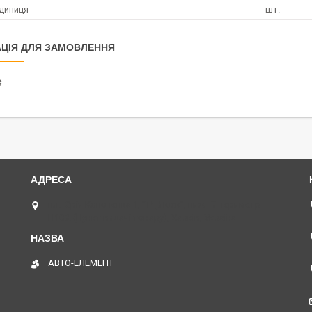
диниця
шт.
ЦІЯ ДЛЯ ЗАМОВЛЕННЯ
₴
пл. Юрія Кононенка 1, "ТД Лоск", нижній периметр
П109. (Пункт видачі товару), Харків, Україна
АВТО-ЕЛЕМЕНТ