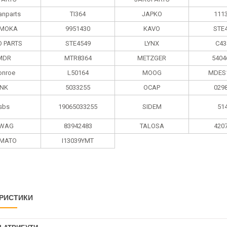
anparts
TI364
JAPKO
111
MOKA
9951430
KAVO
STE
O PARTS
STE4549
LYNX
C43
MDR
MTR8364
METZGER
5404
nroe
L50164
MOOG
MDES
NK
5033255
OCAP
029
sbs
19065033255
SIDEM
51
WAG
83942483
TALOSA
420
MATO
I13039YMT
РИСТИКИ