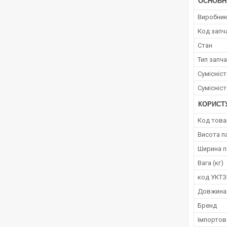
ОСНОВН
Виробни
Код запч
Стан
Тип запч
Сумісніс
Сумісніс
КОРИСТ
Код това
Висота п
Ширина п
Вага (кг)
код УКТ
Довжина
Бренд
Імпортов