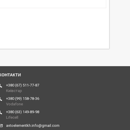
+380 (67) 511-77-87
Київстар
+380 (99) 158-78-36
Vodafone
+380 (63) 149-89-98
Lifecell
avtoelementkh.info@gmail.com