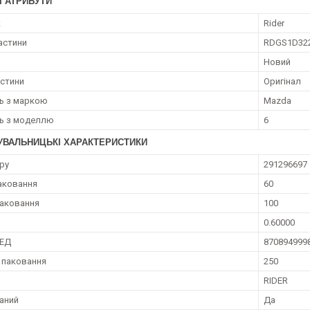
І АТРИБУТИ
к
Rider
астини
RDGS1D32
Новий
астини
Оригінал
ть з маркою
Mazda
ть з моделлю
6
УВАЛЬНИЦЬКІ ХАРАКТЕРИСТИКИ
ру
291296697
аковання
60
аковання
100
0.60000
ЗЕД
870894999
 паковання
250
RIDER
аний
Да