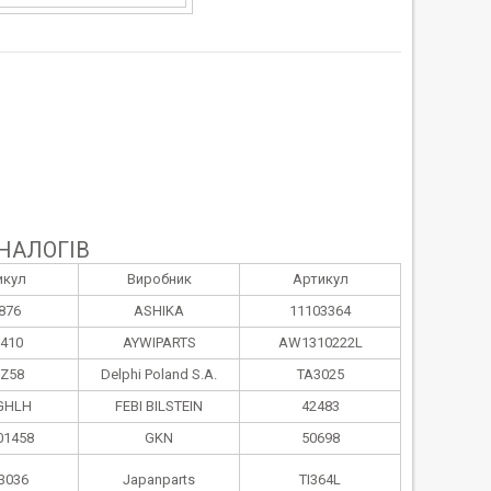
НАЛОГІВ
икул
Виробник
Артикул
876
ASHIKA
11103364
410
AYWIPARTS
AW1310222L
Z58
Delphi Poland S.А.
TA3025
GHLH
FEBI BILSTEIN
42483
01458
GKN
50698
3036
Japanparts
TI364L