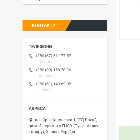
КОНТАКТИ
+380 (67) 511-77-87
Київстар
+380 (99) 158-78-36
Vodafone
+380 (63) 149-89-98
Lifecell
пл. Юрія Кононенка 1, "ТД Лоск",
нижній периметр П109. (Пункт видачі
товару), Харків, Україна