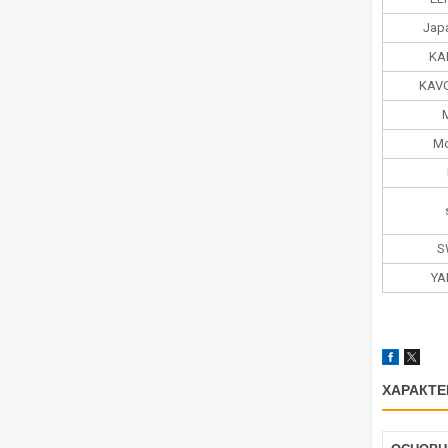
Jap
KA
KAV
Mo
S
YA
ХАРАКТЕ