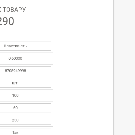
 ТОВАРУ
290
Властивість
0.60000
8708949998
шт.
100
60
250
Так