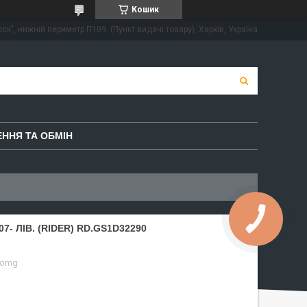
Кошик
ск", нижній периметр П109. (Пункт видачі товару), Харків, Україна
ННЯ ТА ОБМІН
7- ЛІВ. (RIDER) RD.GS1D32290
-omg