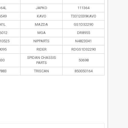
364L
JAPKO
111364
4549
KAVO
T3312039KAVO
41L
MAZDA
GS1D32290
6012
MGA
DR8955
10525
NIPPARTS
N4823041
8095
RIDER
RDGS1D32290
SPIDAN CHASSIS
430
50698
PARTS
7883
TRISCAN
850050164