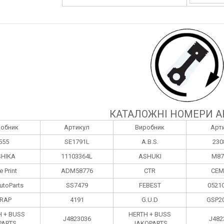
КАТАЛОЖНІ НОМЕРИ А
робник
Артикул
Виробник
Арт
555
SE1791L
A.B.S.
230
HIKA
11103364L
ASHUKI
M87
e Print
ADM58776
CTR
CEM
utoParts
SS7479
FEBEST
0521
RAP
4191
G.U.D
GSP2
H + BUSS
HERTH + BUSS
J4823036
J482
PARTS
JAKOPARTS