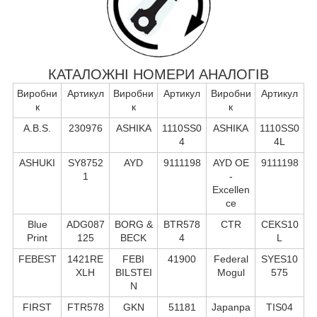
КАТАЛОЖНІ НОМЕРИ АНАЛОГІВ
Виробни
Артикул
Виробни
Артикул
Виробни
Артикул
к
к
к
A.B.S.
230976
ASHIKA
1110SS0
ASHIKA
1110SS0
4
4L
ASHUKI
SY8752
AYD
9111198
AYD OE
9111198
1
-
Excellen
ce
Blue
ADG087
BORG &
BTR578
CTR
CEKS10
Print
125
BECK
4
L
FEBEST
1421RE
FEBI
41900
Federal
SYES10
XLH
BILSTEI
Mogul
575
N
FIRST
FTR578
GKN
51181
Japanpa
TIS04