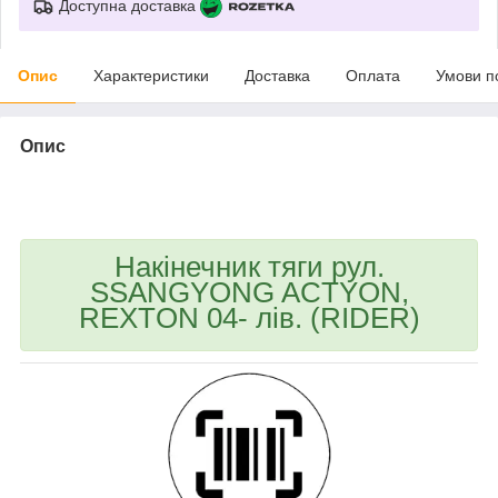
Доступна доставка
Опис
Характеристики
Доставка
Оплата
Умови п
Опис
bvd_ggl
Накінечник тяги рул.
SSANGYONG ACTYON,
REXTON 04- лів. (RIDER)