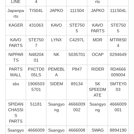
LINE
4
rts
Japanpa
TIS04L
JAPKO
111S04
JAPKO
111S04L
rts
KAGER
431063
KAVO
STE750
KAVO
STE750
5
PARTS
5
KAVO
STE750
LYNX
C4297L
MDR
MTR8S0
PARTS
7
4
NIPPAR
N48204
NK
5035701
OCAP
0294649
TS
01
PARTS
PXCTD0
PEMEBL
P847
RIDER
RD4666
MALL
05LS
A
009004
sbs
1906503
SIDEM
89134
SK
SMTEY0
5701
SPEEDM
03
ATE
SPIDAN
51181
Ssangyo
4666009
Ssangyo
4666009
CHASSI
ng
002
ng
001
S
PARTS
Ssangyo
4666009
Ssangyo
4666008
SWAG
8894190