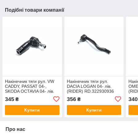
Подібні товари компанії
Накінечник тяги рул. VW
Накінечник тяги рул.
Накі
CADDY, PASSAT 04-,
DACIA LOGAN 04- лів.
OMEG
SKODA OCTAVIA 04- лів.
(RIDER) RD.322930936
(RID
(RIDER) RD.322937593
345
356
340
₴
₴
Купити
Купити
Про нас