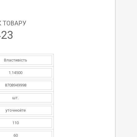
 ТОВАРУ
423
Властивість
1.14500
8708949998
шт.
уточнюйте
110
60