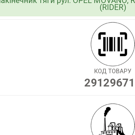
акінечник тяги рул. OPEL MOVANO, 
(RIDER)
КОД ТОВАРУ
29129671