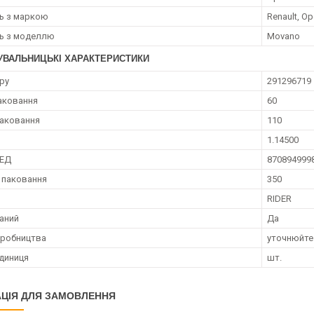
ть з маркою
Renault, Op
ть з моделлю
Movano
УВАЛЬНИЦЬКІ ХАРАКТЕРИСТИКИ
ру
291296719
аковання
60
аковання
110
1.14500
ЗЕД
870894999
 паковання
350
RIDER
аний
Да
иробництва
уточнюйте
диниця
шт.
ЦІЯ ДЛЯ ЗАМОВЛЕННЯ