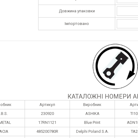
Довжина упаковки
Імпортовано
КАТАЛОЖНІ НОМЕРИ А
робник
Артикул
Виробник
Арт
.B.S.
230920
ASHIKA
TI1
METAL
17RN1121
Blue Print
ADN1
ACIA
485200780R
Delphi Poland S.А.
TA2