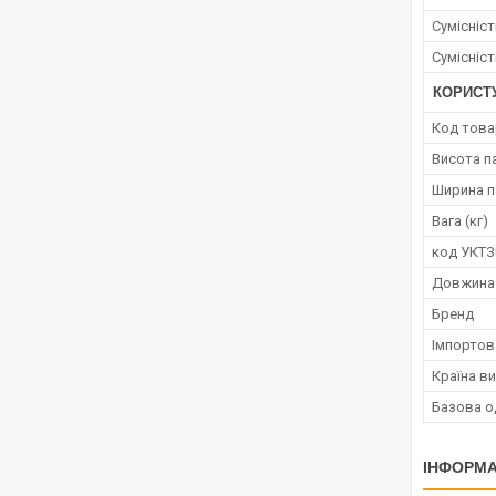
Сумісніс
Сумісніс
КОРИСТ
Код това
Висота п
Ширина п
Вага (кг)
код УКТ
Довжина
Бренд
Імпортов
Країна в
Базова о
ІНФОРМА