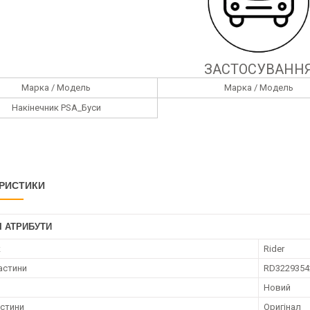
ЗАСТОСУВАНН
Марка / Модель
Марка / Модель
Накінечник PSA_Буси
РИСТИКИ
І АТРИБУТИ
к
Rider
астини
RD3229354
Новий
астини
Оригінал