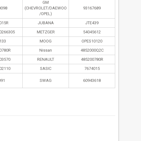
GM
0098
(CHEVROLET/DAEWOO
93167689
/OPEL)
015R
JUBANA
JTE439
0266305
METZGER
54045612
133
MOOG
OPES10120
0780R
Nissan
4852000Q2C
03570
RENAULT
485200780R
02110
SASIC
7674015
091
SWAG
60943618