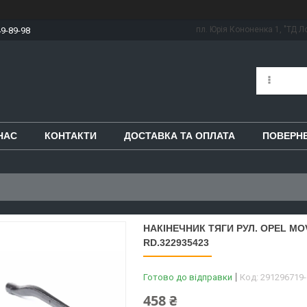
пл. Юрія Кононенка 1, "ТД Ло
49-89-98
НАС
КОНТАКТИ
ДОСТАВКА ТА ОПЛАТА
ПОВЕРНЕ
НАКІНЕЧНИК ТЯГИ РУЛ. OPEL MOV
RD.322935423
Готово до відправки
Код:
291296719
458 ₴