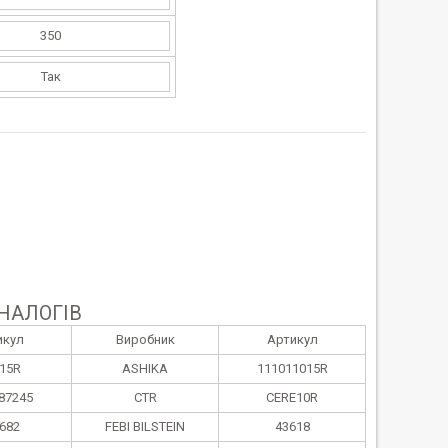
350
Так
НАЛОГІВ
икул
Виробник
Артикул
015R
ASHIKA
111011015R
87245
CTR
CERE10R
682
FEBI BILSTEIN
43618