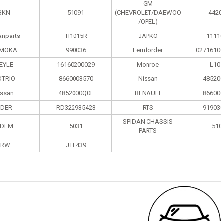
GM
GKN
51091
(CHEVROLET/DAEWOO
442
/OPEL)
anparts
TI1015R
JAPKO
1111
MOKA
990036
Lemforder
0271610
EYLE
16160200029
Monroe
L10
TRIO
8660003570
Nissan
48520
issan
4852000Q0E
RENAULT
86600
IDER
RD322935423
RTS
91903
SPIDAN CHASSIS
IDEM
5031
51
PARTS
TRW
JTE439