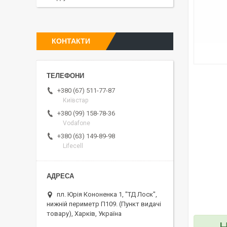
КОНТАКТИ
+380 (67) 511-77-87
Київстар
+380 (99) 158-78-36
Vodafone
+380 (63) 149-89-98
Lifecell
пл. Юрія Кононенка 1, "ТД Лоск",
нижній периметр П109. (Пункт видачі
товару), Харків, Україна