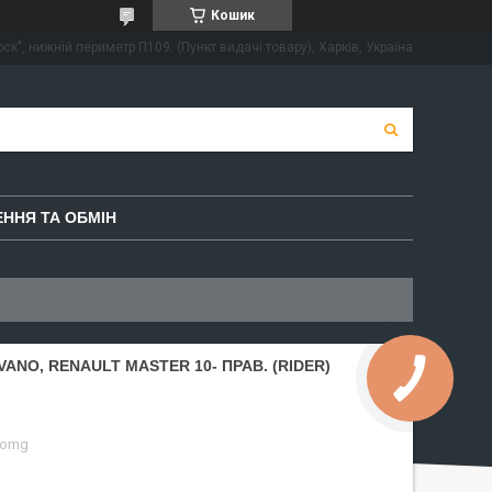
Кошик
ск", нижній периметр П109. (Пункт видачі товару), Харків, Україна
ННЯ ТА ОБМІН
ANO, RENAULT MASTER 10- ПРАВ. (RIDER)
-omg