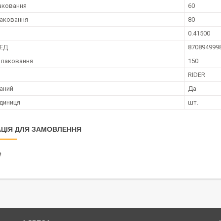
аковання
60
аковання
80
0.41500
ЗЕД
870894999
 паковання
150
RIDER
аний
Да
диниця
шт.
ЦІЯ ДЛЯ ЗАМОВЛЕННЯ
₴