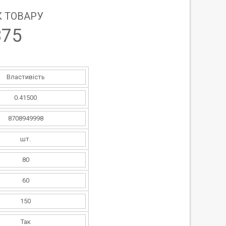
 ТОВАРУ
375
Властивість
0.41500
8708949998
шт.
80
60
150
Так