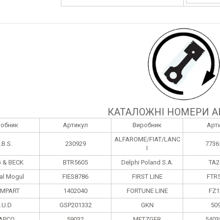
КАТАЛОЖНІ НОМЕРИ А
робник
Артикул
Виробник
Арт
ALFAROME/FIAT/LANC
.B.S.
230929
7736
I
 & BECK
BTR5605
Delphi Poland S.А.
TA2
al Mogul
FIES8786
FIRST LINE
FTR
MPART
1402040
FORTUNE LINE
FZ1
.U.D
GSP201332
GKN
50
APCO
59032
METZGER
5403