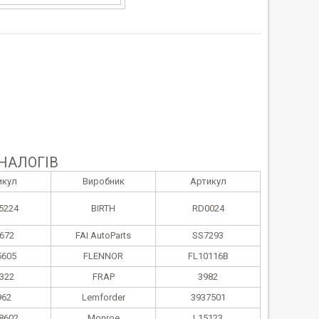
НАЛОГІВ
икул
Виробник
Артикул
5224
BIRTH
RD0024
672
FAI AutoParts
SS7293
5605
FLENNOR
FL10116B
322
FRAP
3982
962
Lemforder
3937501
8602
Monroe
L15123