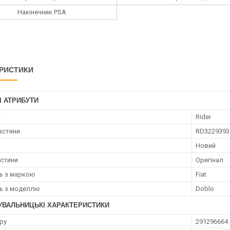
Накінечник PSA
РИСТИКИ
І АТРИБУТИ
к
Rider
астини
RD3229393
Новий
астини
Оригінал
ть з маркою
Fiat
ть з моделлю
Doblo
УВАЛЬНИЦЬКІ ХАРАКТЕРИСТИКИ
ру
291296664