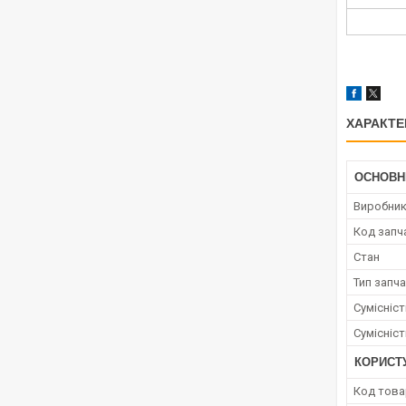
ХАРАКТЕ
ОСНОВН
Виробни
Код запч
Стан
Тип запч
Сумісніс
Сумісніс
КОРИСТ
Код това