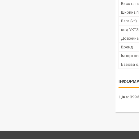
Висота п
Ширина п
Вага (кг)
код УКТ
Довжина
Бренд
Імпортов
Базова о
ІНФОРМА
Ціна:
399 