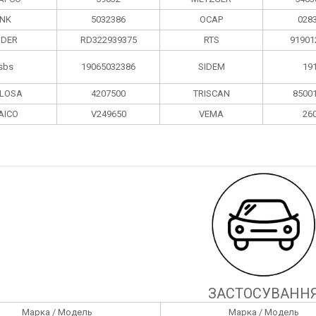
NK
5032386
OCAP
028
IDER
RD322939375
RTS
91901
sbs
19065032386
SIDEM
19
LOSA
4207500
TRISCAN
8500
AICO
V249650
VEMA
26
ЗАСТОСУВАНН
Марка / Модель
Марка / Модель