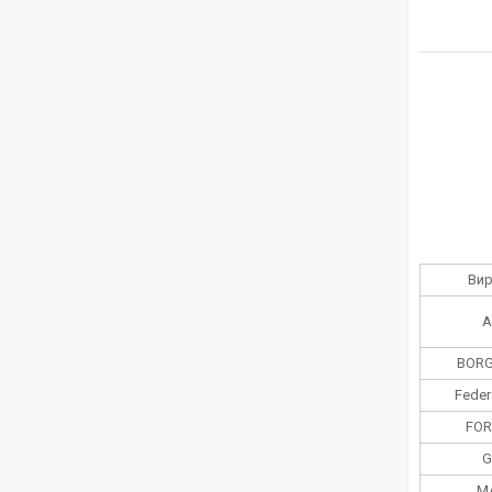
Ви
A
BORG
Feder
FOR
G
M