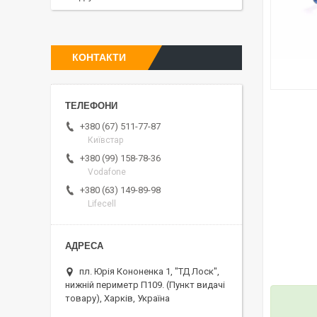
КОНТАКТИ
+380 (67) 511-77-87
Київстар
+380 (99) 158-78-36
Vodafone
+380 (63) 149-89-98
Lifecell
пл. Юрія Кононенка 1, "ТД Лоск",
нижній периметр П109. (Пункт видачі
товару), Харків, Україна