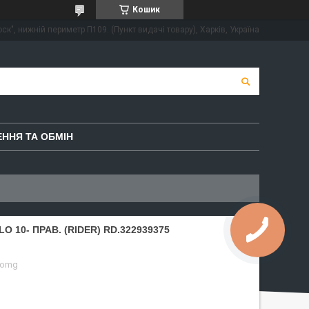
Кошик
ск", нижній периметр П109. (Пункт видачі товару), Харків, Україна
ННЯ ТА ОБМІН
O 10- ПРАВ. (RIDER) RD.322939375
-omg