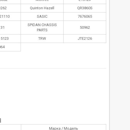
3262
Quinton Hazell
QR3860S
21110
SASIC
7676065
SPIDAN CHASSIS
131
50962
PARTS
15123
TRW
JTE2126
064
Я
Марка / Модель