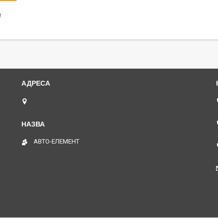
₴
пл. Юрія Кононенка 1, "ТД Лоск", нижній периметр
П109. (Пункт видачі товару), Харків, Україна
АВТО-ЕЛЕМЕНТ