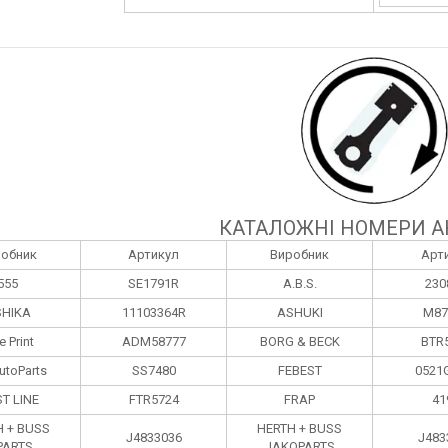
КАТАЛОЖНІ НОМЕРИ А
робник
Артикул
Виробник
Арт
555
SE1791R
A.B.S.
230
HIKA
11103364R
ASHUKI
M87
e Print
ADM58777
BORG & BECK
BTR
utoParts
SS7480
FEBEST
0521
ST LINE
FTR5724
FRAP
41
H + BUSS
HERTH + BUSS
J4833036
J483
PARTS
JAKOPARTS