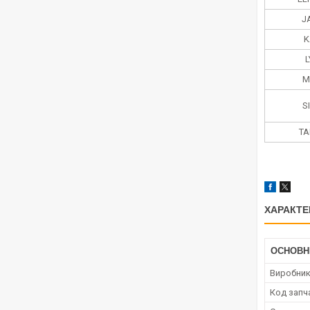
J
K
M
S
TA
ХАРАКТЕ
ОСНОВН
Виробни
Код запч