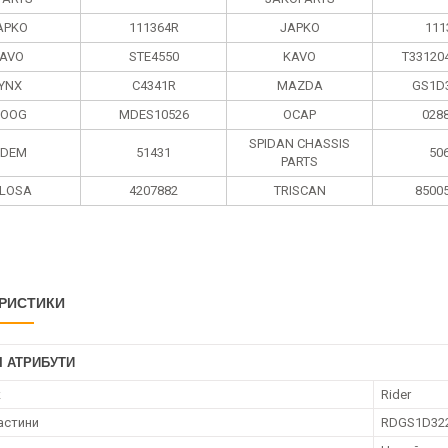
APKO
111364R
JAPKO
111
AVO
STE4550
KAVO
T33120
LYNX
C4341R
MAZDA
GS1D
OOG
MDES10526
OCAP
028
SPIDAN CHASSIS
IDEM
51431
50
PARTS
LOSA
4207882
TRISCAN
8500
РИСТИКИ
І АТРИБУТИ
к
Rider
астини
RDGS1D32