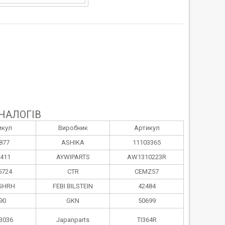
НАЛОГІВ
икул
Виробник
Артикул
877
ASHIKA
11103365
411
AYWIPARTS
AW1310223R
5724
CTR
CEMZ57
GHRH
FEBI BILSTEIN
42484
90
GKN
50699
3036
Japanparts
TI364R