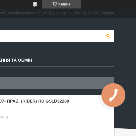
Кошик
ск", нижній периметр П109. (Пункт видачі товару), Харків, Україна
ННЯ ТА ОБМІН
7- ПРАВ. (RIDER) RD.GS1D32280
-omg