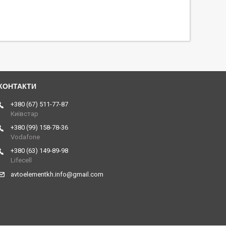
+380 (67) 511-77-87
Київстар
+380 (99) 158-78-36
Vodafone
+380 (63) 149-89-98
Lifecell
avtoelementkh.info@gmail.com