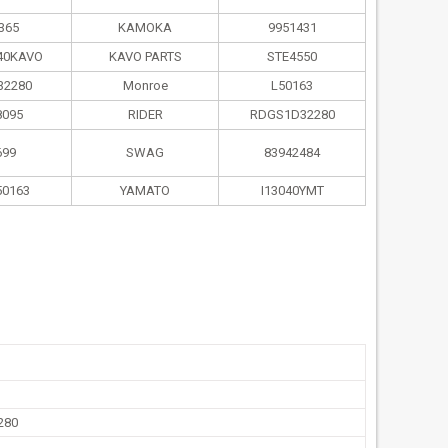
365
KAMOKA
9951431
40KAVO
KAVO PARTS
STE4550
32280
Monroe
L50163
8095
RIDER
RDGS1D32280
699
SWAG
83942484
50163
YAMATO
I13040YMT
280