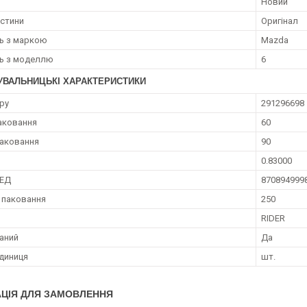
Новий
астини
Оригінал
ть з маркою
Mazda
ть з моделлю
6
УВАЛЬНИЦЬКІ ХАРАКТЕРИСТИКИ
ру
291296698
аковання
60
аковання
90
0.83000
ЗЕД
870894999
 паковання
250
RIDER
аний
Да
диниця
шт.
ЦІЯ ДЛЯ ЗАМОВЛЕННЯ