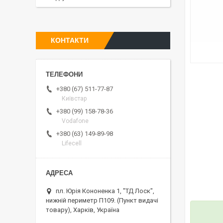
КОНТАКТИ
+380 (67) 511-77-87
Київстар
+380 (99) 158-78-36
Vodafone
+380 (63) 149-89-98
Lifecell
пл. Юрія Кононенка 1, "ТД Лоск",
нижній периметр П109. (Пункт видачі
товару), Харків, Україна