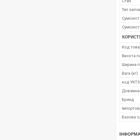
Стан
Тип запч
Сумісніс
Сумісніс
КОРИСТ
Код това
Висота п
Ширина п
Вага (кг)
код УКТ
Довжина
Бренд
Імпортов
Базова о
ІНФОРМА