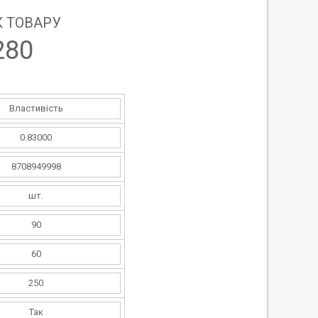
 ТОВАРУ
280
Властивість
0.83000
8708949998
шт.
90
60
250
Так