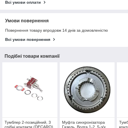
Всі умови оплати
Умови повернення
Повернення товару впродовж 14 днів за домовленістю
Всі умови повернення
Подібні товари компанії
Тумблер 2-позиційний, 3
Муфта синхронізатора
Тумб
срібні контакти (DECARO)
Газель, Волга 1-2, 5-з/х
конт