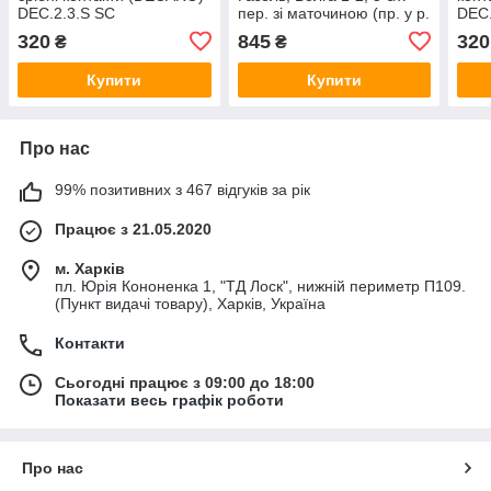
DEC.2.3.S SC
пер. зі маточиною (пр. у р.
DEC.
Арзамас) 3302-1701174
320
845
320
₴
₴
Купити
Купити
Про нас
99% позитивних з 467 відгуків за рік
Працює з 21.05.2020
м. Харків
пл. Юрія Кононенка 1, "ТД Лоск", нижній периметр П109.
(Пункт видачі товару), Харків, Україна
Контакти
Сьогодні працює з 09:00 до 18:00
Показати весь графік роботи
Про нас