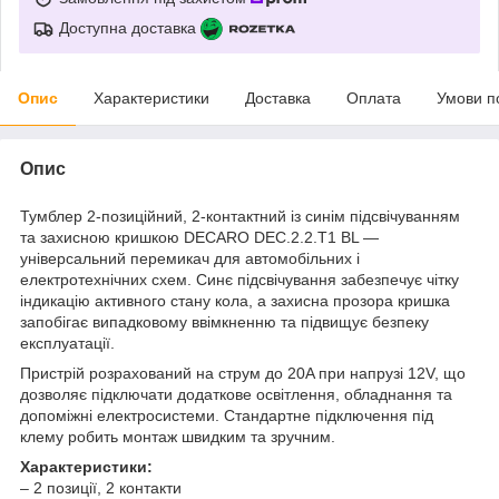
Доступна доставка
Опис
Характеристики
Доставка
Оплата
Умови п
Опис
Тумблер 2-позиційний, 2-контактний із синім підсвічуванням
та захисною кришкою DECARO DEC.2.2.T1 BL —
універсальний перемикач для автомобільних і
електротехнічних схем. Синє підсвічування забезпечує чітку
індикацію активного стану кола, а захисна прозора кришка
запобігає випадковому ввімкненню та підвищує безпеку
експлуатації.
Пристрій розрахований на струм до 20A при напрузі 12V, що
дозволяє підключати додаткове освітлення, обладнання та
допоміжні електросистеми. Стандартне підключення під
клему робить монтаж швидким та зручним.
Характеристики:
– 2 позиції, 2 контакти