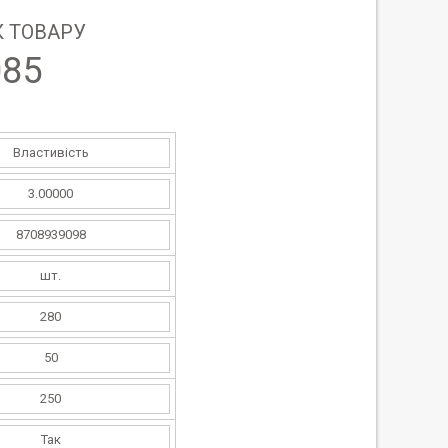
 ТОВАРУ
085
Властивість
3.00000
8708939098
шт.
280
50
250
Так