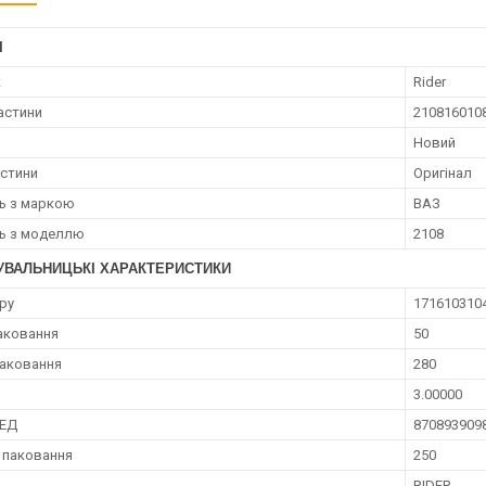
І
к
Rider
астини
210816010
Новий
астини
Оригінал
ть з маркою
ВАЗ
ть з моделлю
2108
УВАЛЬНИЦЬКІ ХАРАКТЕРИСТИКИ
ру
171610310
аковання
50
аковання
280
3.00000
ЗЕД
870893909
 паковання
250
RIDER