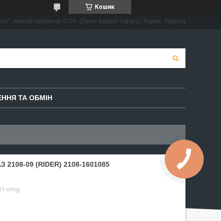
Кошик
ск", нижній периметр П109. (Пункт видачі товару), Харків, Україна
ННЯ ТА ОБМІН
108-09 (RIDER) 2108-1601085
41-omg