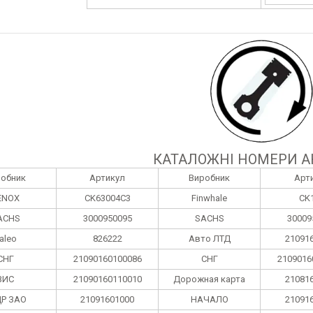
КАТАЛОЖНІ НОМЕРИ А
робник
Артикул
Виробник
Арт
ENOX
CK63004C3
Finwhale
CK
ACHS
3000950095
SACHS
30009
aleo
826222
Авто ЛТД
21091
СНГ
21090160100086
СНГ
2109016
ВИС
21090160110010
Дорожная карта
21081
Р ЗАО
21091601000
НАЧАЛО
21091