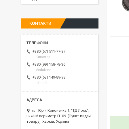
КОНТАКТИ
+380 (67) 511-77-87
Київстар
+380 (99) 158-78-36
Vodafone
+380 (63) 149-89-98
Lifecell
пл. Юрія Кононенка 1, "ТД Лоск",
нижній периметр П109. (Пункт видачі
товару), Харків, Україна