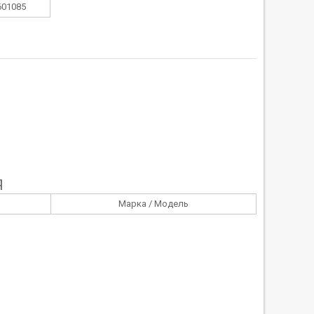
601085
Я
Марка / Модель