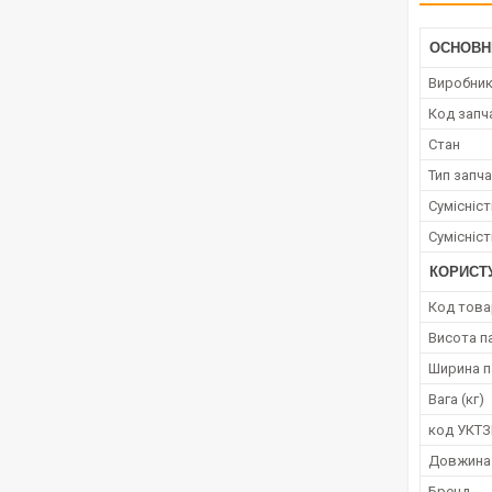
ОСНОВН
Виробни
Код запч
Стан
Тип запч
Сумісніс
Сумісніс
КОРИСТ
Код това
Висота п
Ширина п
Вага (кг)
код УКТ
Довжина
Бренд