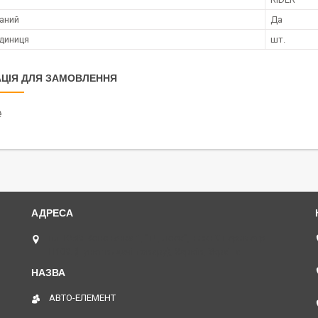
аний
Да
диниця
шт.
ЦІЯ ДЛЯ ЗАМОВЛЕННЯ
₴
пл. Юрія Кононенка 1, "ТД Лоск", нижній периметр
П109. (Пункт видачі товару), Харків, Україна
АВТО-ЕЛЕМЕНТ