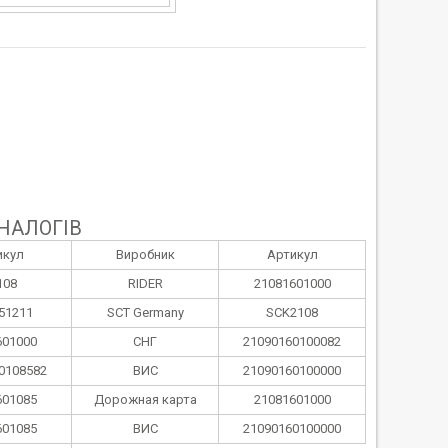
НАЛОГІВ
икул
Виробник
Артикул
108
RIDER
21081601000
51211
SCT Germany
SCK2108
601000
СНГ
21090160100082
0108582
ВИС
21090160100000
601085
Дорожная карта
21081601000
601085
ВИС
21090160100000