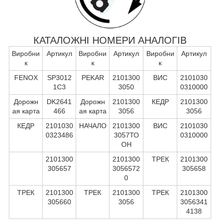
КАТАЛОЖНІ НОМЕРИ АНАЛОГІВ
Виробни
Артикул
Виробни
Артикул
Виробни
Артикул
к
к
к
FENOX
SP3012
PEKAR
2101300
ВИС
2101030
1C3
3050
0310000
Дорожн
DK2641
Дорожн
2101300
КЕДР
2101300
ая карта
466
ая карта
3056
3056
КЕДР
2101030
НАЧАЛО
2101300
ВИС
2101030
0323486
3057ТО
0310000
ОН
2101300
2101300
ТРЕК
2101300
305657
3056572
305658
0
ТРЕК
2101300
ТРЕК
2101300
ТРЕК
2101300
305660
3056
3056341
4138