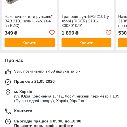
Наконечник тяги рульової
Трапеція рул. ВАЗ 2101 у
Нако
ВАЗ 2101 зовнішньо. (ви-
зборі (RIDER) 2101-
2108
во ВИС)
3003010/01
шт.)
300
349
1 890
530
₴
₴
Купити
Купити
Про нас
99% позитивних з 469 відгуків за рік
Працює з 21.05.2020
м. Харків
пл. Юрія Кононенка 1, "ТД Лоск", нижній периметр П109.
(Пункт видачі товару), Харків, Україна
Контакти
Сьогодні працює з 09:00 до 18:00
Показати весь графік роботи