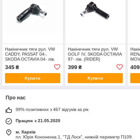
Накінечник тяги рул. VW
Накінечник тяги рул. VW
Накі
CADDY, PASSAT 04-,
GOLF IV, SKODA OCTAVIA
REN
SKODA OCTAVIA 04- лів.
97- лів. (RIDER)
MOV
(RIDER) RD.322937593
RD.322922252
(RID
345
399
409
₴
₴
Купити
Купити
Про нас
99% позитивних з 467 відгуків за рік
Працює з 21.05.2020
м. Харків
пл. Юрія Кононенка 1, "ТД Лоск", нижній периметр П109.