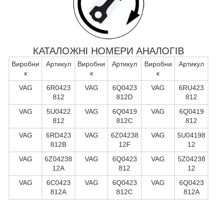
КАТАЛОЖНІ НОМЕРИ АНАЛОГІВ
Виробни
Артикул
Виробни
Артикул
Виробни
Артикул
к
к
к
VAG
6R0423
VAG
6Q0423
VAG
6RU423
812
812D
812
VAG
5U0422
VAG
6Q0419
VAG
6Q0419
812
812C
812
VAG
6RD423
VAG
6Z04238
VAG
5U04198
812B
12F
12
VAG
6Z04238
VAG
6Q0423
VAG
5Z04238
12A
812
12
VAG
6C0423
VAG
6Q0423
VAG
6Q0423
812A
812C
812A