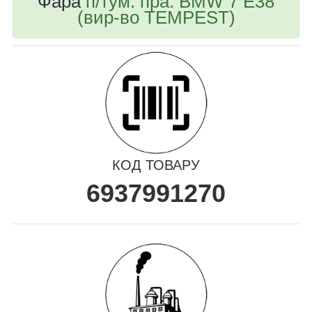
Фара
п/тум. пра. BMW 7 E38
(вир-во TEMPEST)
КОД ТОВАРУ
6937991270