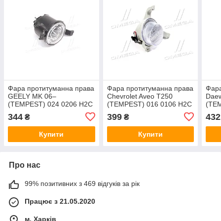
Фара протитуманна права
Фара протитуманна права
Фара
GEELY MK 06–
Chevrolet Aveo T250
Daew
(TEMPEST) 024 0206 H2C
(TEMPEST) 016 0106 H2C
(TE
344
399
432
₴
₴
Купити
Купити
Про нас
99% позитивних з 469 відгуків за рік
Працює з 21.05.2020
м. Харків