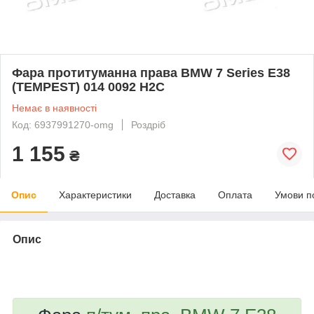
Фара протитуманна права BMW 7 Series E38
(TEMPEST) 014 0092 H2C
Немає в наявності
Код: 6937991270-omg
Роздріб
1 155
₴
Опис
Характеристики
Доставка
Оплата
Умови п
Опис
bvd_ggl