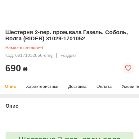
Шестерня 2-пер. пром.вала Газель, Соболь,
Волга (RIDER) 31029-1701052
Немає в наявності
Код: 69171032856-omg
Роздріб
690
₴
Опис
Характеристики
Доставка
Оплата
Умови п
Опис
bvd_ggl