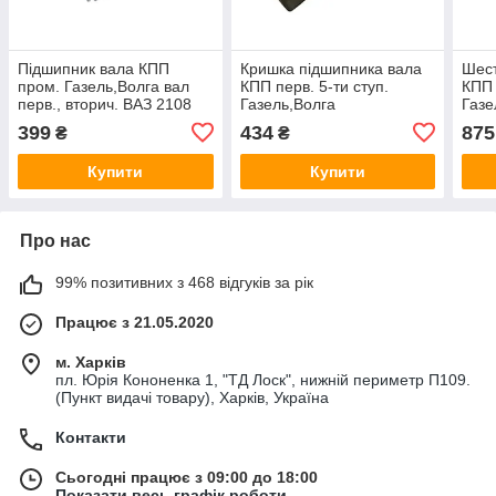
Пiдшипник вала КПП
Кришка пiдшипника вала
Шест
пром. Газель,Волга вал
КПП перв. 5-ти ступ.
КПП 
перв., вторич. ВАЗ 2108
Газель,Волга
Газе
50305(6305NR) (вир-во
(лiйка,фланець) (Авто
Прес
399
434
875
₴
₴
KOYO,Japan) 50305
Престиж) 31029-1701040
10
Купити
Купити
Про нас
99% позитивних з 468 відгуків за рік
Працює з 21.05.2020
м. Харків
пл. Юрія Кононенка 1, "ТД Лоск", нижній периметр П109.
(Пункт видачі товару), Харків, Україна
Контакти
Сьогодні працює з 09:00 до 18:00
Показати весь графік роботи