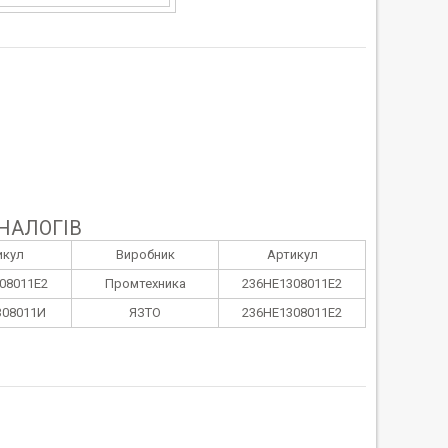
НАЛОГІВ
икул
Виробник
Артикул
08011Е2
Промтехника
236НЕ1308011Е2
308011И
ЯЗТО
236НЕ1308011Е2