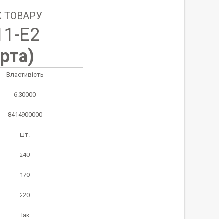
 ТОВАРУ
11-Е2
рта
)
Властивість
6.30000
8414900000
шт.
240
170
220
Так