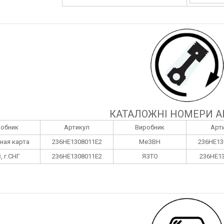
КАТАЛОЖНІ НОМЕРИ А
робник
Артикул
Виробник
Арт
ная карта
236НЕ1308011Е2
МеЗВН
236НЕ13
, г.СНГ
236НЕ1308011Е2
ЯЗТО
236НЕ1