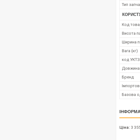
Тип запч
КОРИСТ
Код това
Висота п
Ширина п
Вага (кг)
код УКТ
Довжина
Бренд
Імпортов
Базова о
ІНФОРМА
Ціна:
3 355