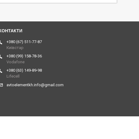
+380 (67) 511-77-87
Київстар
+380 (99) 158-78-36
Vodafone
+380 (63) 149-89-98
Lifecell
avtoelementkh.info@gmail.com