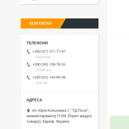
КОНТАКТИ
+380 (67) 511-77-87
Київстар
+380 (99) 158-78-36
Vodafone
+380 (63) 149-89-98
Lifecell
пл. Юрія Кононенка 1, "ТД Лоск",
нижній периметр П109. (Пункт видачі
товару), Харків, Україна