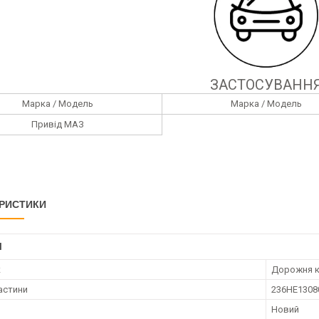
ЗАСТОСУВАНН
Марка / Модель
Марка / Модель
Привід МАЗ
РИСТИКИ
І
к
Дорожня к
астини
236НЕ1308
Новий