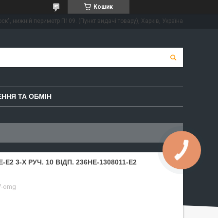
Кошик
ск", нижній периметр П109. (Пункт видачі товару), Харків, Україна
ННЯ ТА ОБМІН
2 3-Х РУЧ. 10 ВІДП. 236НЕ-1308011-Е2
7-omg