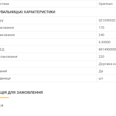
астини
Оригінал
УВАЛЬНИЦЬКІ ХАРАКТЕРИСТИКИ
ру
021399553
аковання
170
аковання
240
6.30000
ЗЕД
841490000
 паковання
220
Доріжка к
аний
Да
диниця
шт.
ЦІЯ ДЛЯ ЗАМОВЛЕННЯ
 ₴