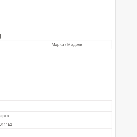
Я
Марка / Модель
арта
0111Е2