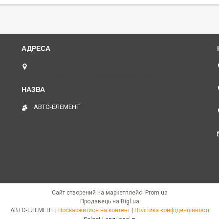
пл. Юрія Кононенка 1, "ТД Лоск", нижній периметр
П109. (Пункт видачі товару), Харків, Україна
АВТО-ЕЛЕМЕНТ
Сайт створений на маркетплейсі
Prom.ua
Продавець на Bigl.ua
АВТО-ЕЛЕМЕНТ |
Поскаржитися на контент
|
Політика конфіденційності