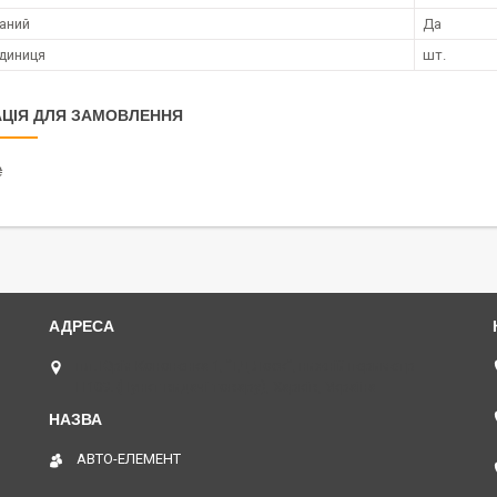
аний
Да
диниця
шт.
ЦІЯ ДЛЯ ЗАМОВЛЕННЯ
₴
пл. Юрія Кононенка 1, "ТД Лоск", нижній периметр
П109. (Пункт видачі товару), Харків, Україна
АВТО-ЕЛЕМЕНТ