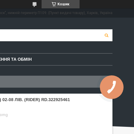
Кошик
ск", нижній периметр П109. (Пункт видачі товару), Харків, Україна
ННЯ ТА ОБМІН
02-08 ЛІВ. (RIDER) RD.322925461
-omg