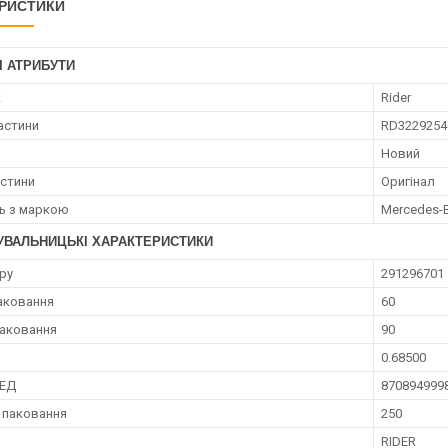
РИСТИКИ
І АТРИБУТИ
к
Rider
астини
RD3229254
Новий
астини
Оригінал
ть з маркою
Mercedes-
УВАЛЬНИЦЬКІ ХАРАКТЕРИСТИКИ
ру
291296701
аковання
60
аковання
90
0.68500
ЗЕД
870894999
 паковання
250
RIDER