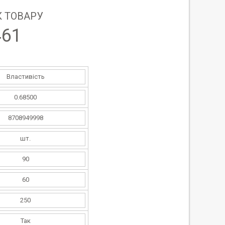
 ТОВАРУ
461
Властивість
0.68500
8708949998
шт.
90
60
250
Так