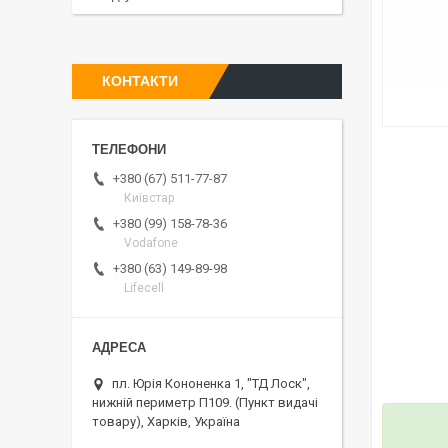
КОНТАКТИ
+380 (67) 511-77-87
Київстар
+380 (99) 158-78-36
Vodafone
+380 (63) 149-89-98
Lifecell
пл. Юрія Кононенка 1, "ТД Лоск",
нижній периметр П109. (Пункт видачі
товару), Харків, Україна