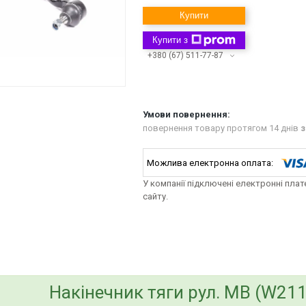
Купити
Купити з
+380 (67) 511-77-87
повернення товару протягом 14 днів
з
У компанії підключені електронні пла
сайту.
bvd_ggl
Накінечник тяги рул. MB (W211)