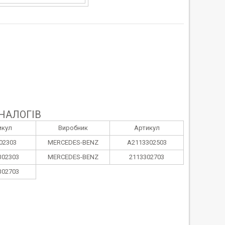
НАЛОГІВ
икул
Виробник
Артикул
02303
MERCEDES-BENZ
A2113302503
302303
MERCEDES-BENZ
2113302703
302703