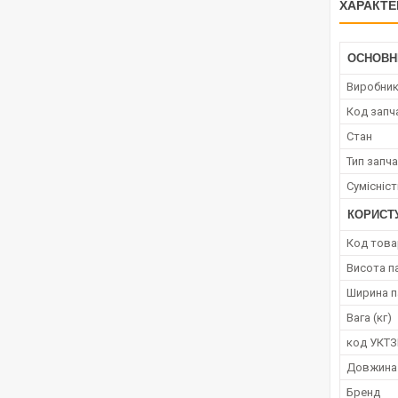
ХАРАКТЕ
ОСНОВН
Виробни
Код запч
Стан
Тип запч
Сумісніс
КОРИСТ
Код това
Висота п
Ширина п
Вага (кг)
код УКТ
Довжина
Бренд