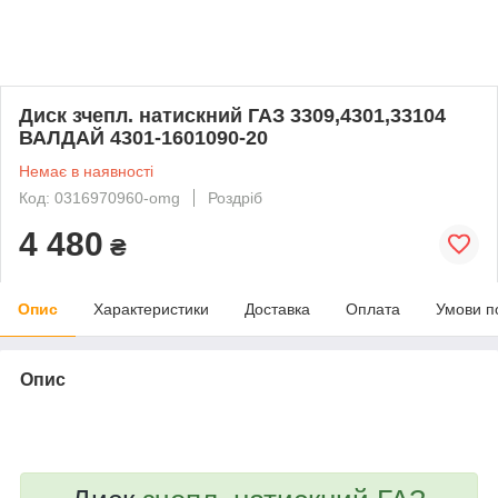
Диск зчепл. натискний ГАЗ 3309,4301,33104
ВАЛДАЙ 4301-1601090-20
Немає в наявності
Код: 0316970960-omg
Роздріб
4 480
₴
Опис
Характеристики
Доставка
Оплата
Умови п
Опис
bvd_ggl