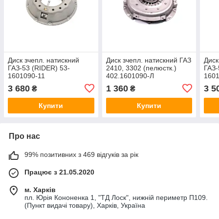
Диск зчепл. натискний
Диск зчепл. натискний ГАЗ
Диск
ГАЗ-53 (RIDER) 53-
2410, 3302 (пелюстк.)
ГАЗ-
1601090-11
402.1601090-Л
160
3 680
1 360
3 5
₴
₴
Купити
Купити
Про нас
99% позитивних з 469 відгуків за рік
Працює з 21.05.2020
м. Харків
пл. Юрія Кононенка 1, "ТД Лоск", нижній периметр П109.
(Пункт видачі товару), Харків, Україна